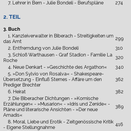
7. Lehrer in Bern - Julie Bondeli - Berufspläne
274
2. TEIL
3. Buch
1. Kanzleiverwalter in Biberach - Streitigkeiten um
299
das Amt
2. Entfremdung von Julie Bondeli
310
3. Schloß Warthausen - Graf Stadion - Familie La
320
Roche
4. Neue Denkart - »Geschichte des Argathon«
340
5. »Don Sylvio von Rosalva« - Shakespeare-
Übersetzung - Einfluß Sternes - Affäre um den
362
Prediger Brechter
6. Heirat
382
7. Die Biberacher Dichtungen - »Komische
Erzählungen« - »Musarion« - »Idris und Zenide« -
389
Pläne und literarische Ansichten - »Der neue
Amadis«
8. Moral, Liebe und Erotik - Zeitgenössische Kritik
416
- Eigene Stellungnahme