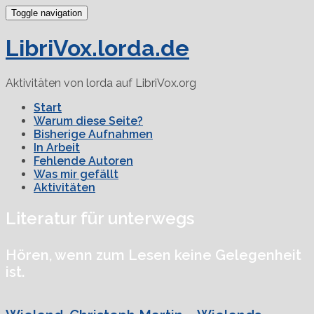
Toggle navigation
LibriVox.lorda.de
Aktivitäten von lorda auf LibriVox.org
Start
Warum diese Seite?
Bisherige Aufnahmen
In Arbeit
Fehlende Autoren
Was mir gefällt
Aktivitäten
Literatur für unterwegs
Hören, wenn zum Lesen keine Gelegenheit
ist.