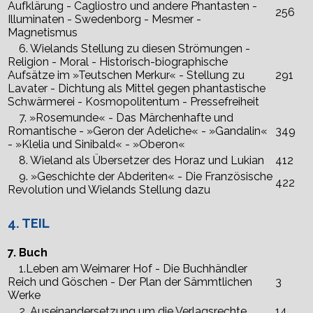
Aufklärung - Cagliostro und andere Phantasten -
256
Illuminaten - Swedenborg - Mesmer -
Magnetismus
6. Wielands Stellung zu diesen Strömungen -
Religion - Moral - Historisch-biographische
Aufsätze im »Teutschen Merkur« - Stellung zu
291
Lavater - Dichtung als Mittel gegen phantastische
Schwärmerei - Kosmopolitentum - Pressefreiheit
7. »Rosemunde« - Das Märchenhafte und
Romantische - »Geron der Adeliche« - »Gandalin«
349
- »Klelia und Sinibald« - »Oberon«
8. Wieland als Übersetzer des Horaz und Lukian
412
9. »Geschichte der Abderiten« - Die Französische
422
Revolution und Wielands Stellung dazu
4. TEIL
7. Buch
1.Leben am Weimarer Hof - Die Buchhändler
Reich und Göschen - Der Plan der Sämmtlichen
3
Werke
2. Auseinandersetzung um die Verlagsrechte
14