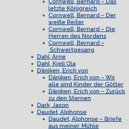
Cornwell, Bernard – Das
letzte Königreich
Cornwell, Bernard – Der
weiße Reiter
Cornwell, Bernard – Die
Herren des Nordens
Cornwell, Bernard –
Schwertgesang
Dahl, Arne
Dahl, Kjell Ola
Däniken, Erich von
Däniken, Erich von – Wir
alle sind Kinder der Götter
Däniken, Erich von – Zurück
zu den Sternen
Dark, Jason
Daudet, Alphonse
Daudet, Alphonse – Briefe
aus meiner Mühle