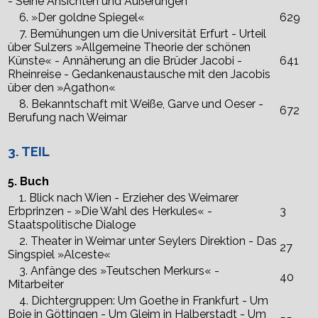
- Seine Ansichten und Äußerungen
6. »Der goldne Spiegel«
629
7. Bemühungen um die Universität Erfurt - Urteil
über Sulzers »Allgemeine Theorie der schönen
Künste« - Annäherung an die Brüder Jacobi -
641
Rheinreise - Gedankenaustausche mit den Jacobis
über den »Agathon«
8. Bekanntschaft mit Weiße, Garve und Oeser -
672
Berufung nach Weimar
3. TEIL
5. Buch
1. Blick nach Wien - Erzieher des Weimarer
Erbprinzen - »Die Wahl des Herkules« -
3
Staatspolitische Dialoge
2. Theater in Weimar unter Seylers Direktion - Das
27
Singspiel »Alceste«
3. Anfänge des »Teutschen Merkurs« -
40
Mitarbeiter
4. Dichtergruppen: Um Goethe in Frankfurt - Um
Boie in Göttingen - Um Gleim in Halberstadt - Um