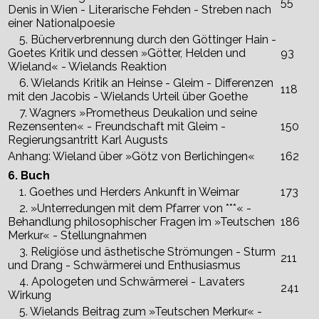
55
Denis in Wien - Literarische Fehden - Streben nach
einer Nationalpoesie
5. Bücherverbrennung durch den Göttinger Hain -
Goetes Kritik und dessen »Götter, Helden und
93
Wieland« - Wielands Reaktion
6. Wielands Kritik an Heinse - Gleim - Differenzen
118
mit den Jacobis - Wielands Urteil über Goethe
7. Wagners »Prometheus Deukalion und seine
Rezensenten« - Freundschaft mit Gleim -
150
Regierungsantritt Karl Augusts
Anhang: Wieland über »Götz von Berlichingen«
162
6. Buch
1. Goethes und Herders Ankunft in Weimar
173
2. »Unterredungen mit dem Pfarrer von ***« -
Behandlung philosophischer Fragen im »Teutschen
186
Merkur« - Stellungnahmen
3. Religiöse und ästhetische Strömungen - Sturm
211
und Drang - Schwärmerei und Enthusiasmus
4. Apologeten und Schwärmerei - Lavaters
241
Wirkung
5. Wielands Beitrag zum »Teutschen Merkur« -