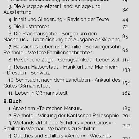
3. Die Ausgabe letzter Hand: Anlage und
32
Ausstattung
4. Inhalt und Gliederung - Revision der Texte
44
5. Die Illustratoren
72
6. Die Prachtausgabe - Sorgen um den
85
Nachdruck - Überreichung der Ausgabe an Wieland
7. Häusliches Leben und Familie - Schwiegersohn
95
Reinhold - Weitere Familiennachrichten
8. Persönliche Züge - Genügsamkeit - Lebensstil
119
9. Reisen: Halberstadt - Frankfurt und Mannheim
133
- Dresden - Schweiz
10. Sehnsucht nach dem Landleben - Ankauf des
154
Gutes Oßmannstedt
11. Leben in Oßmannstedt
182
8. Buch
1. Arbeit am »Teutschen Merkur«
189
2. Reinhold - Wirkung der Kantschen Philosophie
201
3. Wielands Urteil über Schillers »Don Carlos« -
212
Schiller in Weimar - Verhältnis zu Schiller
4. Goethes und Schillers »Xenien« - Wielands
234