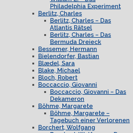
Philadelphia Experiment
Berlitz, Charles
Berlitz, Charles – Das
Atlantis Rätsel
Berlitz, Charles – Das
Bermuda Dreieck
Bessemer, Hermann
Bielendorfer, Bastian
Blædel, Sara
Blake, Michael
Bloch, Robert
Boccaccio, Giovanni
Boccaccio, Giovanni – Das
Dekameron
Böhme, Margarete
Böhme, Margarete –
Tagebuch einer Verlorenen
Borchert, Wolfgang