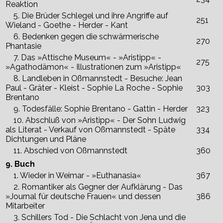
Reaktion
5. Die Brüder Schlegel und ihre Angriffe auf
251
Wieland - Goethe - Herder - Kant
6. Bedenken gegen die schwärmerische
270
Phantasie
7. Das »Attische Museum« - »Aristipp« -
275
»Agathodämon« - Illustrationen zum »Aristipp«
8. Landleben in Oßmannstedt - Besuche: Jean
Paul - Gräter - Kleist - Sophie La Roche - Sophie
303
Brentano
9. Todesfälle: Sophie Brentano - Gattin - Herder
323
10. Abschluß von »Aristipp« - Der Sohn Ludwig
als Literat - Verkauf von Oßmannstedt - Späte
334
Dichtungen und Pläne
11. Abschied von Oßmannstedt
360
9. Buch
1. Wieder in Weimar - »Euthanasia«
367
2. Romantiker als Gegner der Aufklärung - Das
»Journal für deutsche Frauen« und dessen
386
Mitarbeiter
3. Schillers Tod - Die Schlacht von Jena und die