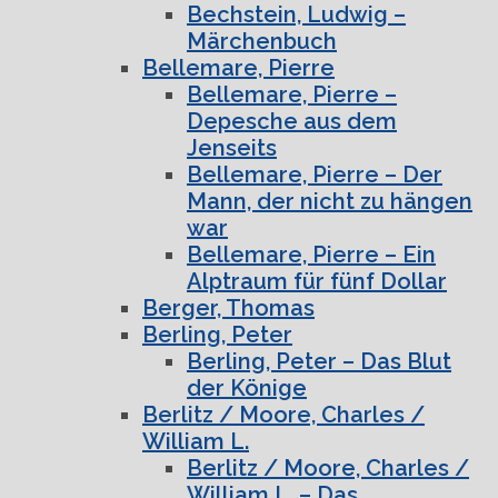
Bechstein, Ludwig –
Märchenbuch
Bellemare, Pierre
Bellemare, Pierre –
Depesche aus dem
Jenseits
Bellemare, Pierre – Der
Mann, der nicht zu hängen
war
Bellemare, Pierre – Ein
Alptraum für fünf Dollar
Berger, Thomas
Berling, Peter
Berling, Peter – Das Blut
der Könige
Berlitz / Moore, Charles /
William L.
Berlitz / Moore, Charles /
William L. – Das