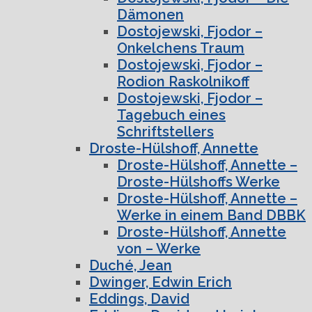
Dämonen
Dostojewski, Fjodor –
Onkelchens Traum
Dostojewski, Fjodor –
Rodion Raskolnikoff
Dostojewski, Fjodor –
Tagebuch eines
Schriftstellers
Droste-Hülshoff, Annette
Droste-Hülshoff, Annette –
Droste-Hülshoffs Werke
Droste-Hülshoff, Annette –
Werke in einem Band DBBK
Droste-Hülshoff, Annette
von – Werke
Duché, Jean
Dwinger, Edwin Erich
Eddings, David