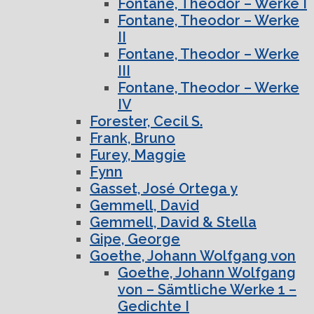
Fontane, Theodor – Werke I
Fontane, Theodor – Werke
II
Fontane, Theodor – Werke
III
Fontane, Theodor – Werke
IV
Forester, Cecil S.
Frank, Bruno
Furey, Maggie
Fynn
Gasset, José Ortega y
Gemmell, David
Gemmell, David & Stella
Gipe, George
Goethe, Johann Wolfgang von
Goethe, Johann Wolfgang
von – Sämtliche Werke 1 –
Gedichte I