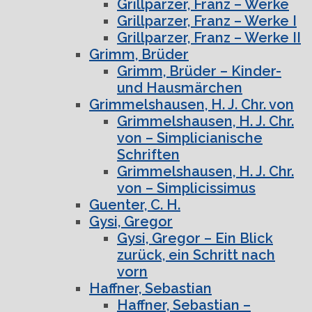
Grillparzer, Franz – Werke
Grillparzer, Franz – Werke I
Grillparzer, Franz – Werke II
Grimm, Brüder
Grimm, Brüder – Kinder-
und Hausmärchen
Grimmelshausen, H. J. Chr. von
Grimmelshausen, H. J. Chr.
von – Simplicianische
Schriften
Grimmelshausen, H. J. Chr.
von – Simplicissimus
Guenter, C. H.
Gysi, Gregor
Gysi, Gregor – Ein Blick
zurück, ein Schritt nach
vorn
Haffner, Sebastian
Haffner, Sebastian –