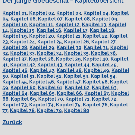
Der junge Goedeschal – Kapitelübersicht
Kapitel 01
,
Kapitel 02
,
Kapitel 03
,
Kapitel 04
,
Kapitel
05
,
Kapitel 06
,
Kapitel 07
,
Kapitel 08
,
Kapitel 09
,
Kapitel 10
,
Kapitel 11
,
Kapitel 12
,
Kapitel 13
,
Kapitel
14
,
Kapitel 15
,
Kapitel 16
,
Kapitel 17
,
Kapitel 18
,
Kapitel 19
,
Kapitel 20
,
Kapitel 21
,
Kapitel 22
,
Kapitel
23
,
Kapitel 24
,
Kapitel 25
,
Kapitel 26
,
Kapitel 27
,
Kapitel 28
,
Kapitel 29
,
Kapitel 30
,
Kapitel 31
,
Kapitel
32
,
Kapitel 33
,
Kapitel 34
,
Kapitel 35
,
Kapitel 36
,
Kapitel 37
,
Kapitel 38
,
Kapitel 39
,
Kapitel 40
,
Kapitel
41
,
Kapitel 42
,
Kapitel 43
,
Kapitel 44
,
Kapitel 45
,
Kapitel 46
,
Kapitel 47
,
Kapitel 48
,
Kapitel 49
,
Kapitel
50
,
Kapitel 51
,
Kapitel 52
,
Kapitel 53
,
Kapitel 54
,
Kapitel 55
,
Kapitel 56
,
Kapitel 57
,
Kapitel 58
,
Kapitel
59
,
Kapitel 60
,
Kapitel 61
,
Kapitel 62
,
Kapitel 63
,
Kapitel 64
,
Kapitel 65
,
Kapitel 66
,
Kapitel 67
,
Kapitel
68
,
Kapitel 69
,
Kapitel 70
,
Kapitel 71
,
Kapitel 72
,
Kapitel 73
,
Kapitel 74
,
Kapitel 75
,
Kapitel 76
,
Kapitel
77
,
Kapitel 78
,
Kapitel 79
,
Kapitel 80
Zurück