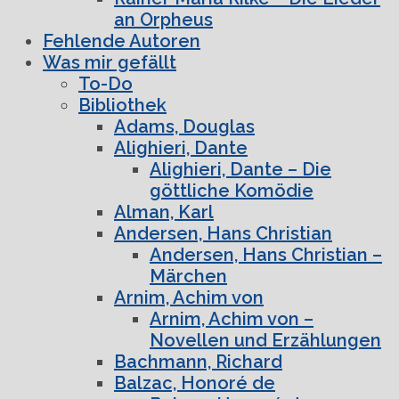
an Orpheus
Fehlende Autoren
Was mir gefällt
To-Do
Bibliothek
Adams, Douglas
Alighieri, Dante
Alighieri, Dante – Die
göttliche Komödie
Alman, Karl
Andersen, Hans Christian
Andersen, Hans Christian –
Märchen
Arnim, Achim von
Arnim, Achim von –
Novellen und Erzählungen
Bachmann, Richard
Balzac, Honoré de