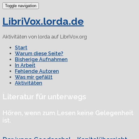
Toggle navigation
LibriVox.lorda.de
Aktivitäten von lorda auf LibriVox.org
Start
Warum diese Seite?
Bisherige Aufnahmen
In Arbeit
Fehlende Autoren
Was mir gefällt
Aktivitäten
Literatur für unterwegs
Hören, wenn zum Lesen keine Gelegenheit
ist.