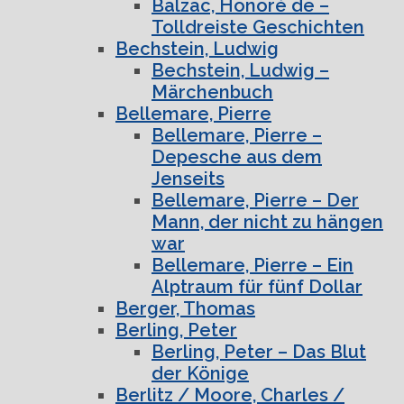
Balzac, Honoré de –
Tolldreiste Geschichten
Bechstein, Ludwig
Bechstein, Ludwig –
Märchenbuch
Bellemare, Pierre
Bellemare, Pierre –
Depesche aus dem
Jenseits
Bellemare, Pierre – Der
Mann, der nicht zu hängen
war
Bellemare, Pierre – Ein
Alptraum für fünf Dollar
Berger, Thomas
Berling, Peter
Berling, Peter – Das Blut
der Könige
Berlitz / Moore, Charles /