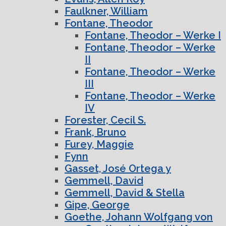
Faulkner, William
Fontane, Theodor
Fontane, Theodor – Werke I
Fontane, Theodor – Werke
II
Fontane, Theodor – Werke
III
Fontane, Theodor – Werke
IV
Forester, Cecil S.
Frank, Bruno
Furey, Maggie
Fynn
Gasset, José Ortega y
Gemmell, David
Gemmell, David & Stella
Gipe, George
Goethe, Johann Wolfgang von