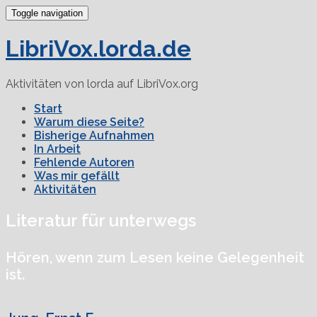
Toggle navigation
LibriVox.lorda.de
Aktivitäten von lorda auf LibriVox.org
Start
Warum diese Seite?
Bisherige Aufnahmen
In Arbeit
Fehlende Autoren
Was mir gefällt
Aktivitäten
Literatur für unterwegs
Hören, wenn zum Lesen keine Gelegenheit
ist.