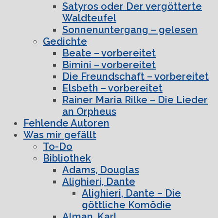
Satyros oder Der vergötterte
Waldteufel
Sonnenuntergang – gelesen
Gedichte
Beate – vorbereitet
Bimini – vorbereitet
Die Freundschaft – vorbereitet
Elsbeth – vorbereitet
Rainer Maria Rilke – Die Lieder
an Orpheus
Fehlende Autoren
Was mir gefällt
To-Do
Bibliothek
Adams, Douglas
Alighieri, Dante
Alighieri, Dante – Die
göttliche Komödie
Alman, Karl