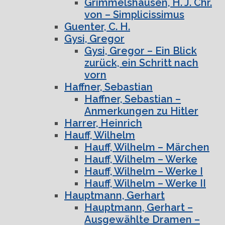
Grimmelshausen, H. J. Chr.
von – Simplicissimus
Guenter, C. H.
Gysi, Gregor
Gysi, Gregor – Ein Blick
zurück, ein Schritt nach
vorn
Haffner, Sebastian
Haffner, Sebastian –
Anmerkungen zu Hitler
Harrer, Heinrich
Hauff, Wilhelm
Hauff, Wilhelm – Märchen
Hauff, Wilhelm – Werke
Hauff, Wilhelm – Werke I
Hauff, Wilhelm – Werke II
Hauptmann, Gerhart
Hauptmann, Gerhart –
Ausgewählte Dramen –