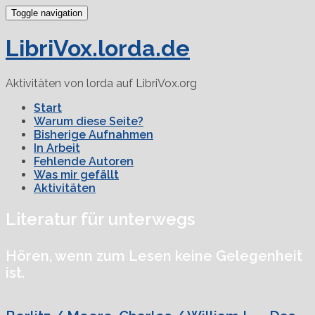
Toggle navigation
LibriVox.lorda.de
Aktivitäten von lorda auf LibriVox.org
Start
Warum diese Seite?
Bisherige Aufnahmen
In Arbeit
Fehlende Autoren
Was mir gefällt
Aktivitäten
Literatur für unterwegs
Hören, wenn zum Lesen keine Gelegenheit
ist.