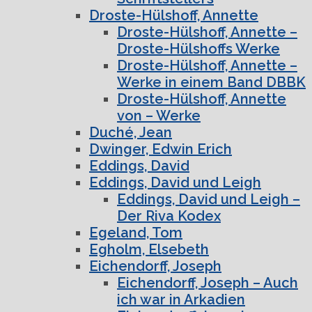
Droste-Hülshoff, Annette
Droste-Hülshoff, Annette –
Droste-Hülshoffs Werke
Droste-Hülshoff, Annette –
Werke in einem Band DBBK
Droste-Hülshoff, Annette
von – Werke
Duché, Jean
Dwinger, Edwin Erich
Eddings, David
Eddings, David und Leigh
Eddings, David und Leigh –
Der Riva Kodex
Egeland, Tom
Egholm, Elsebeth
Eichendorff, Joseph
Eichendorff, Joseph – Auch
ich war in Arkadien