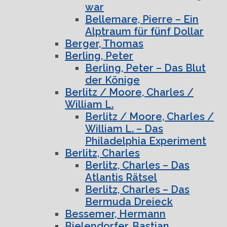
war
Bellemare, Pierre – Ein
Alptraum für fünf Dollar
Berger, Thomas
Berling, Peter
Berling, Peter – Das Blut
der Könige
Berlitz / Moore, Charles /
William L.
Berlitz / Moore, Charles /
William L. – Das
Philadelphia Experiment
Berlitz, Charles
Berlitz, Charles – Das
Atlantis Rätsel
Berlitz, Charles – Das
Bermuda Dreieck
Bessemer, Hermann
Bielendorfer, Bastian