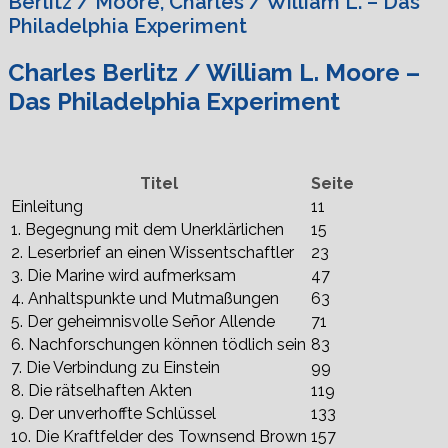
Berlitz / Moore, Charles / William L. – Das
Philadelphia Experiment
Charles Berlitz / William L. Moore –
Das Philadelphia Experiment
Titel
Seite
Einleitung
11
1. Begegnung mit dem Unerklärlichen
15
2. Leserbrief an einen Wissentschaftler
23
3. Die Marine wird aufmerksam
47
4. Anhaltspunkte und Mutmaßungen
63
5. Der geheimnisvolle Señor Allende
71
6. Nachforschungen können tödlich sein
83
7. Die Verbindung zu Einstein
99
8. Die rätselhaften Akten
119
9. Der unverhoffte Schlüssel
133
10. Die Kraftfelder des Townsend Brown
157