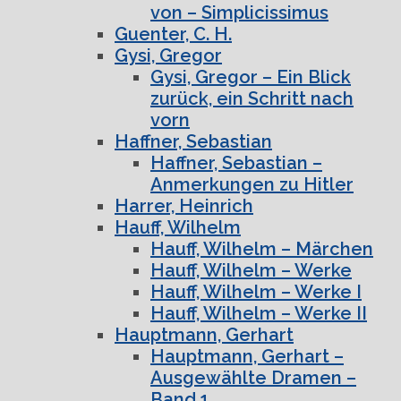
von – Simplicissimus
Guenter, C. H.
Gysi, Gregor
Gysi, Gregor – Ein Blick
zurück, ein Schritt nach
vorn
Haffner, Sebastian
Haffner, Sebastian –
Anmerkungen zu Hitler
Harrer, Heinrich
Hauff, Wilhelm
Hauff, Wilhelm – Märchen
Hauff, Wilhelm – Werke
Hauff, Wilhelm – Werke I
Hauff, Wilhelm – Werke II
Hauptmann, Gerhart
Hauptmann, Gerhart –
Ausgewählte Dramen –
Band 1