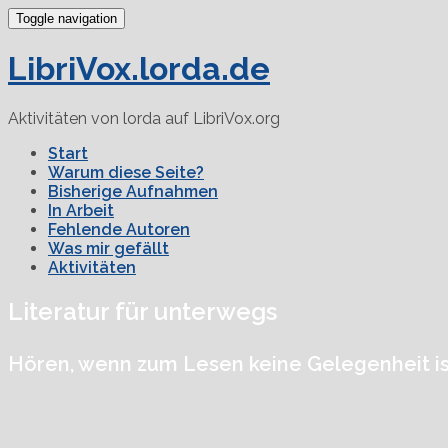
Toggle navigation
LibriVox.lorda.de
Aktivitäten von lorda auf LibriVox.org
Start
Warum diese Seite?
Bisherige Aufnahmen
In Arbeit
Fehlende Autoren
Was mir gefällt
Aktivitäten
Literatur für unterwegs
Hören, wenn zum Lesen keine Gelegenheit is