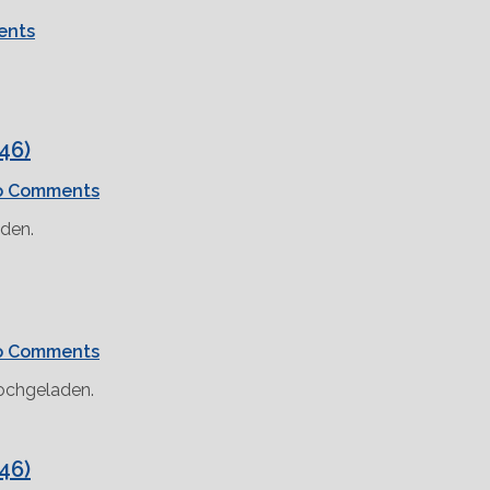
ents
46)
o Comments
aden.
o Comments
hochgeladen.
46)