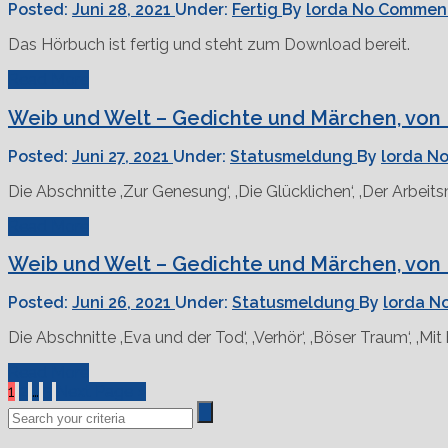
Posted:
Juni 28, 2021
Under:
Fertig
By
lorda
No Commen
Das Hörbuch ist fertig und steht zum Download bereit.
Read More
Weib und Welt – Gedichte und Märchen, von 
Posted:
Juni 27, 2021
Under:
Statusmeldung
By
lorda
No
Die Abschnitte ‚Zur Genesung‘, ‚Die Glücklichen‘, ‚Der Arbeit
Read More
Weib und Welt – Gedichte und Märchen, von 
Posted:
Juni 26, 2021
Under:
Statusmeldung
By
lorda
N
Die Abschnitte ‚Eva und der Tod‘, ‚Verhör‘, ‚Böser Traum‘, ‚Mit
Read More
1
2
…
5
Next Page »