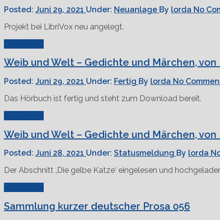
Posted:
Juni 29, 2021
Under:
Neuanlage
By
lorda
No Co
Projekt bei LibriVox neu angelegt.
Read More
Weib und Welt – Gedichte und Märchen, von 
Posted:
Juni 29, 2021
Under:
Fertig
By
lorda
No Commen
Das Hörbuch ist fertig und steht zum Download bereit.
Read More
Weib und Welt – Gedichte und Märchen, von 
Posted:
Juni 28, 2021
Under:
Statusmeldung
By
lorda
N
Der Abschnitt ‚Die gelbe Katze‘ eingelesen und hochgelade
Read More
Sammlung kurzer deutscher Prosa 056