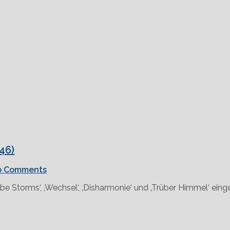
46)
o Comments
 Grabe Storms‘, ‚Wechsel‘, ‚Disharmonie‘ und ‚Trüber Himmel‘ ei