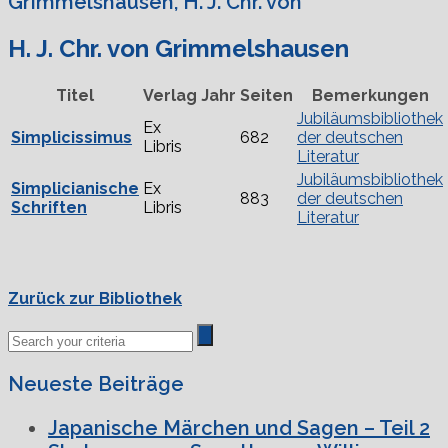
Grimmelshausen, H. J. Chr. von
H. J. Chr. von Grimmelshausen
Titel
Verlag
Jahr
Seiten
Bemerkungen
Jubiläumsbibliothek
Ex
Simplicissimus
682
der deutschen
Libris
Literatur
Jubiläumsbibliothek
Simplicianische
Ex
883
der deutschen
Schriften
Libris
Literatur
Zurück zur Bibliothek
Neueste Beiträge
Japanische Märchen und Sagen – Teil 2