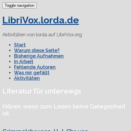
Toggle navigation
LibriVox.lorda.de
Aktivitäten von lorda auf LibriVox.org
Start
Warum diese Seite?
Bisherige Aufnahmen
In Arbeit
Fehlende Autoren
Was mir gefällt
Aktivitäten
Literatur für unterwegs
Hören, wenn zum Lesen keine Gelegenheit
ist.