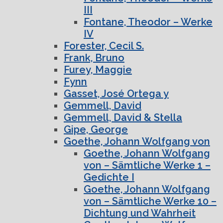
III
Fontane, Theodor – Werke
IV
Forester, Cecil S.
Frank, Bruno
Furey, Maggie
Fynn
Gasset, José Ortega y
Gemmell, David
Gemmell, David & Stella
Gipe, George
Goethe, Johann Wolfgang von
Goethe, Johann Wolfgang
von – Sämtliche Werke 1 –
Gedichte I
Goethe, Johann Wolfgang
von – Sämtliche Werke 10 –
Dichtung und Wahrheit