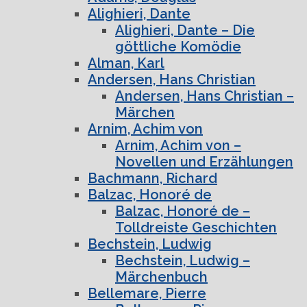
Alighieri, Dante
Alighieri, Dante – Die
göttliche Komödie
Alman, Karl
Andersen, Hans Christian
Andersen, Hans Christian –
Märchen
Arnim, Achim von
Arnim, Achim von –
Novellen und Erzählungen
Bachmann, Richard
Balzac, Honoré de
Balzac, Honoré de –
Tolldreiste Geschichten
Bechstein, Ludwig
Bechstein, Ludwig –
Märchenbuch
Bellemare, Pierre