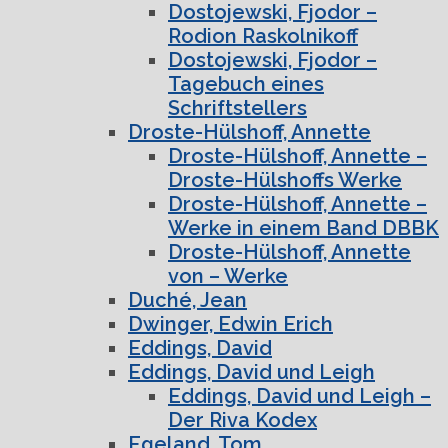
Dostojewski, Fjodor –
Rodion Raskolnikoff
Dostojewski, Fjodor –
Tagebuch eines
Schriftstellers
Droste-Hülshoff, Annette
Droste-Hülshoff, Annette –
Droste-Hülshoffs Werke
Droste-Hülshoff, Annette –
Werke in einem Band DBBK
Droste-Hülshoff, Annette
von – Werke
Duché, Jean
Dwinger, Edwin Erich
Eddings, David
Eddings, David und Leigh
Eddings, David und Leigh –
Der Riva Kodex
Egeland, Tom