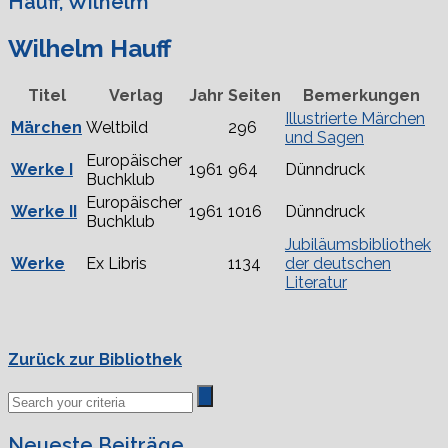
Hauff, Wilhelm
Wilhelm Hauff
Titel
Verlag
Jahr
Seiten
Bemerkungen
Illustrierte Märchen
Märchen
Weltbild
296
und Sagen
Europäischer
Werke I
1961
964
Dünndruck
Buchklub
Europäischer
Werke II
1961
1016
Dünndruck
Buchklub
Jubiläumsbibliothek
Werke
Ex Libris
1134
der deutschen
Literatur
Zurück zur Bibliothek
Neueste Beiträge