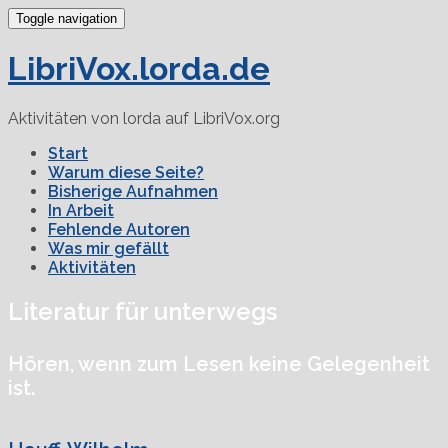
Toggle navigation
LibriVox.lorda.de
Aktivitäten von lorda auf LibriVox.org
Start
Warum diese Seite?
Bisherige Aufnahmen
In Arbeit
Fehlende Autoren
Was mir gefällt
Aktivitäten
Literatur für unterwegs
Hören, wenn zum Lesen keine Gelegenheit
ist.