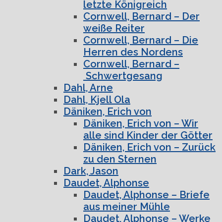
letzte Königreich
Cornwell, Bernard – Der
weiße Reiter
Cornwell, Bernard – Die
Herren des Nordens
Cornwell, Bernard –
Schwertgesang
Dahl, Arne
Dahl, Kjell Ola
Däniken, Erich von
Däniken, Erich von – Wir
alle sind Kinder der Götter
Däniken, Erich von – Zurück
zu den Sternen
Dark, Jason
Daudet, Alphonse
Daudet, Alphonse – Briefe
aus meiner Mühle
Daudet, Alphonse – Werke