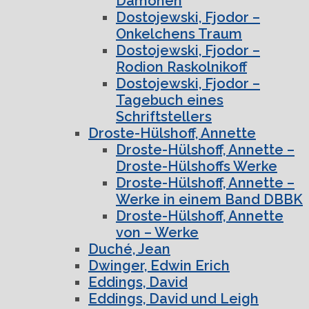
Dämonen
Dostojewski, Fjodor –
Onkelchens Traum
Dostojewski, Fjodor –
Rodion Raskolnikoff
Dostojewski, Fjodor –
Tagebuch eines
Schriftstellers
Droste-Hülshoff, Annette
Droste-Hülshoff, Annette –
Droste-Hülshoffs Werke
Droste-Hülshoff, Annette –
Werke in einem Band DBBK
Droste-Hülshoff, Annette
von – Werke
Duché, Jean
Dwinger, Edwin Erich
Eddings, David
Eddings, David und Leigh