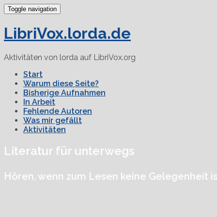
Toggle navigation
LibriVox.lorda.de
Aktivitäten von lorda auf LibriVox.org
Start
Warum diese Seite?
Bisherige Aufnahmen
In Arbeit
Fehlende Autoren
Was mir gefällt
Aktivitäten
Literatur für unterwegs
Hören, wenn zum Lesen keine Gelegenheit is