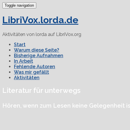
Toggle navigation
LibriVox.lorda.de
Aktivitäten von lorda auf LibriVox.org
Start
Warum diese Seite?
Bisherige Aufnahmen
In Arbeit
Fehlende Autoren
Was mir gefällt
Aktivitäten
Literatur für unterwegs
Hören, wenn zum Lesen keine Gelegenheit is