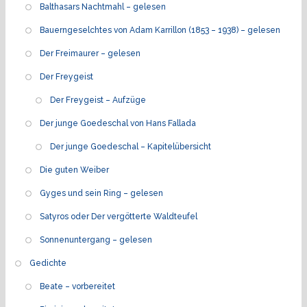
Balthasars Nachtmahl – gelesen
Bauerngeselchtes von Adam Karrillon (1853 – 1938) – gelesen
Der Freimaurer – gelesen
Der Freygeist
Der Freygeist – Aufzüge
Der junge Goedeschal von Hans Fallada
Der junge Goedeschal – Kapitelübersicht
Die guten Weiber
Gyges und sein Ring – gelesen
Satyros oder Der vergötterte Waldteufel
Sonnenuntergang – gelesen
Gedichte
Beate – vorbereitet