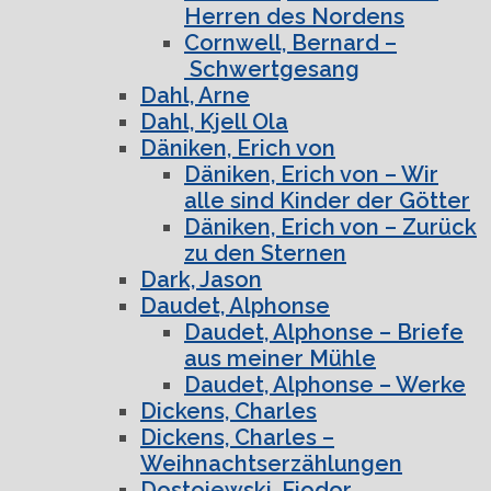
Herren des Nordens
Cornwell, Bernard –
Schwertgesang
Dahl, Arne
Dahl, Kjell Ola
Däniken, Erich von
Däniken, Erich von – Wir
alle sind Kinder der Götter
Däniken, Erich von – Zurück
zu den Sternen
Dark, Jason
Daudet, Alphonse
Daudet, Alphonse – Briefe
aus meiner Mühle
Daudet, Alphonse – Werke
Dickens, Charles
Dickens, Charles –
Weihnachtserzählungen
Dostojewski, Fjodor