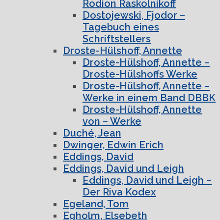
Rodion Raskolnikoff
Dostojewski, Fjodor –
Tagebuch eines
Schriftstellers
Droste-Hülshoff, Annette
Droste-Hülshoff, Annette –
Droste-Hülshoffs Werke
Droste-Hülshoff, Annette –
Werke in einem Band DBBK
Droste-Hülshoff, Annette
von – Werke
Duché, Jean
Dwinger, Edwin Erich
Eddings, David
Eddings, David und Leigh
Eddings, David und Leigh –
Der Riva Kodex
Egeland, Tom
Egholm, Elsebeth