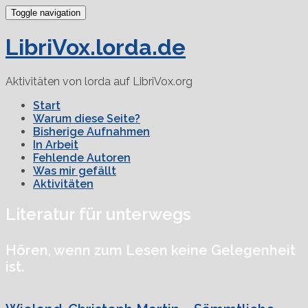
Toggle navigation
LibriVox.lorda.de
Aktivitäten von lorda auf LibriVox.org
Start
Warum diese Seite?
Bisherige Aufnahmen
In Arbeit
Fehlende Autoren
Was mir gefällt
Aktivitäten
Literatur für unterwegs
Hören, wenn zum Lesen keine Gelegenheit
ist.