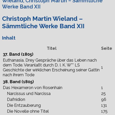
Wieland, Christoph Martin – Sämmtliche
Werke Band XII
Christoph Martin Wieland –
Sämmtliche Werke Band XII
Inhalt
Titel
Seite
37. Band (1805)
Euthanasia. Drey Gespräche über das Leben nach
dem Tode. Veranlaßt durch D. I. K. W** LS
1
Geschichte der wirklichen Erscheinung seiner Gattin
nach ihrem Tode
38. Band (1805)
Das Hexameron von Rosenhain
1
Narcissus und Narcissa
25
Dafnidion
96
Die Entzauberung
131
Die Novelle ohne Titel
175