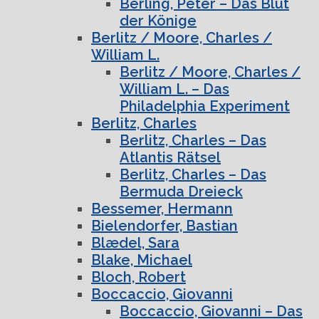
Berling, Peter – Das Blut
der Könige
Berlitz / Moore, Charles /
William L.
Berlitz / Moore, Charles /
William L. – Das
Philadelphia Experiment
Berlitz, Charles
Berlitz, Charles – Das
Atlantis Rätsel
Berlitz, Charles – Das
Bermuda Dreieck
Bessemer, Hermann
Bielendorfer, Bastian
Blædel, Sara
Blake, Michael
Bloch, Robert
Boccaccio, Giovanni
Boccaccio, Giovanni – Das