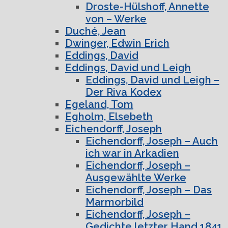
Droste-Hülshoff, Annette
von – Werke
Duché, Jean
Dwinger, Edwin Erich
Eddings, David
Eddings, David und Leigh
Eddings, David und Leigh –
Der Riva Kodex
Egeland, Tom
Egholm, Elsebeth
Eichendorff, Joseph
Eichendorff, Joseph – Auch
ich war in Arkadien
Eichendorff, Joseph –
Ausgewählte Werke
Eichendorff, Joseph – Das
Marmorbild
Eichendorff, Joseph –
Gedichte letzter Hand 1841