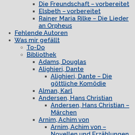
Die Freundschaft – vorbereitet
Elsbeth – vorbereitet
Rainer Maria Rilke – Die Lieder
an Orpheus
Fehlende Autoren
Was mir gefällt
To-Do
Bibliothek
Adams, Douglas
Alighieri, Dante
Alighieri, Dante – Die
göttliche Komödie
Alman, Karl
Andersen, Hans Christian
Andersen, Hans Christian –
Märchen
Arnim, Achim von
Arnim, Achim von –
Novellen und Erzählungen