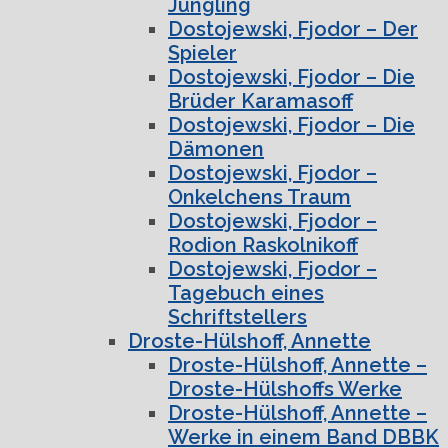
Jüngling
Dostojewski, Fjodor – Der
Spieler
Dostojewski, Fjodor – Die
Brüder Karamasoff
Dostojewski, Fjodor – Die
Dämonen
Dostojewski, Fjodor –
Onkelchens Traum
Dostojewski, Fjodor –
Rodion Raskolnikoff
Dostojewski, Fjodor –
Tagebuch eines
Schriftstellers
Droste-Hülshoff, Annette
Droste-Hülshoff, Annette –
Droste-Hülshoffs Werke
Droste-Hülshoff, Annette –
Werke in einem Band DBBK