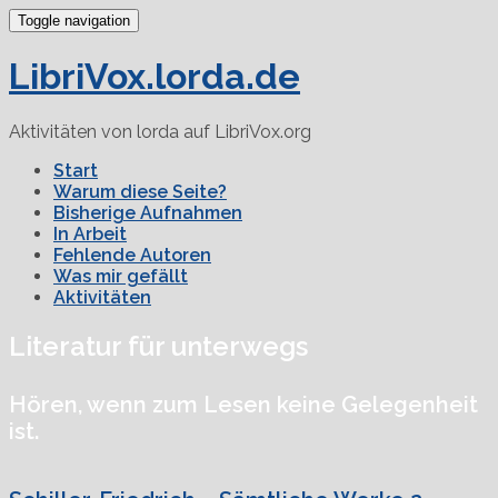
Toggle navigation
LibriVox.lorda.de
Aktivitäten von lorda auf LibriVox.org
Start
Warum diese Seite?
Bisherige Aufnahmen
In Arbeit
Fehlende Autoren
Was mir gefällt
Aktivitäten
Literatur für unterwegs
Hören, wenn zum Lesen keine Gelegenheit
ist.