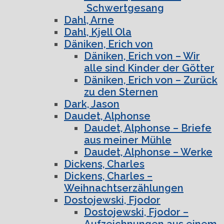
Schwertgesang
Dahl, Arne
Dahl, Kjell Ola
Däniken, Erich von
Däniken, Erich von – Wir
alle sind Kinder der Götter
Däniken, Erich von – Zurück
zu den Sternen
Dark, Jason
Daudet, Alphonse
Daudet, Alphonse – Briefe
aus meiner Mühle
Daudet, Alphonse – Werke
Dickens, Charles
Dickens, Charles –
Weihnachtserzählungen
Dostojewski, Fjodor
Dostojewski, Fjodor –
Aufzeichnungen aus einem