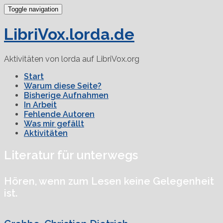
Toggle navigation
LibriVox.lorda.de
Aktivitäten von lorda auf LibriVox.org
Start
Warum diese Seite?
Bisherige Aufnahmen
In Arbeit
Fehlende Autoren
Was mir gefällt
Aktivitäten
Literatur für unterwegs
Hören, wenn zum Lesen keine Gelegenheit
ist.