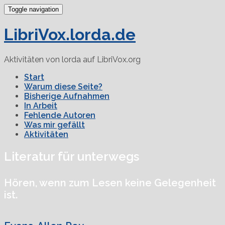
Toggle navigation
LibriVox.lorda.de
Aktivitäten von lorda auf LibriVox.org
Start
Warum diese Seite?
Bisherige Aufnahmen
In Arbeit
Fehlende Autoren
Was mir gefällt
Aktivitäten
Literatur für unterwegs
Hören, wenn zum Lesen keine Gelegenheit
ist.