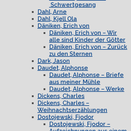
Schwertgesang
Dahl, Arne
Dahl, Kjell Ola
Däniken, Erich von
Däniken, Erich von – Wir
alle sind Kinder der Götter
Däniken, Erich von – Zurück
zu den Sternen
Dark, Jason
Daudet, Alphonse
Daudet, Alphonse – Briefe
aus meiner Mühle
Daudet, Alphonse – Werke
Dickens, Charles
Dickens, Charles –
Weihnachtserzählungen
Dostojewski, Fjodor
Dostojewski, Fjodor –
Aufzeichnungen aus einem