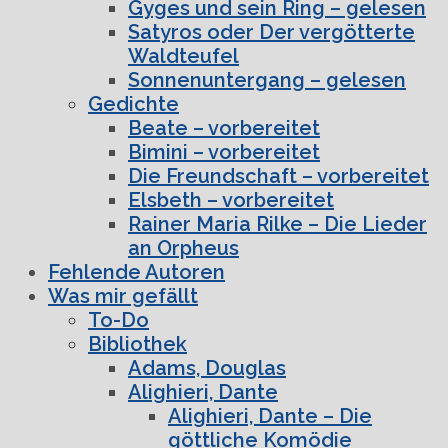
Gyges und sein Ring – gelesen
Satyros oder Der vergötterte
Waldteufel
Sonnenuntergang – gelesen
Gedichte
Beate – vorbereitet
Bimini – vorbereitet
Die Freundschaft – vorbereitet
Elsbeth – vorbereitet
Rainer Maria Rilke – Die Lieder
an Orpheus
Fehlende Autoren
Was mir gefällt
To-Do
Bibliothek
Adams, Douglas
Alighieri, Dante
Alighieri, Dante – Die
göttliche Komödie