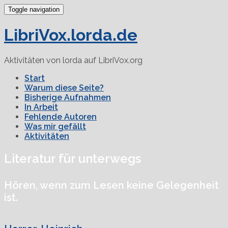
Toggle navigation
LibriVox.lorda.de
Aktivitäten von lorda auf LibriVox.org
Start
Warum diese Seite?
Bisherige Aufnahmen
In Arbeit
Fehlende Autoren
Was mir gefällt
Aktivitäten
Literatur für unterwegs
Hören, wenn zum Lesen keine Gelegenheit
ist.