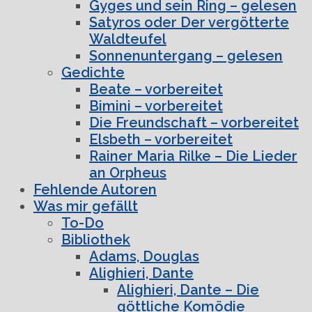
Gyges und sein Ring – gelesen
Satyros oder Der vergötterte
Waldteufel
Sonnenuntergang – gelesen
Gedichte
Beate – vorbereitet
Bimini – vorbereitet
Die Freundschaft – vorbereitet
Elsbeth – vorbereitet
Rainer Maria Rilke – Die Lieder
an Orpheus
Fehlende Autoren
Was mir gefällt
To-Do
Bibliothek
Adams, Douglas
Alighieri, Dante
Alighieri, Dante – Die
göttliche Komödie