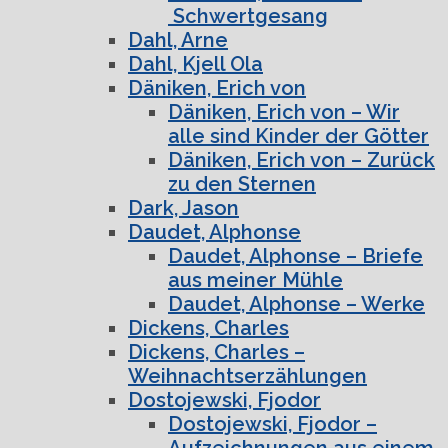
Schwertgesang
Dahl, Arne
Dahl, Kjell Ola
Däniken, Erich von
Däniken, Erich von – Wir
alle sind Kinder der Götter
Däniken, Erich von – Zurück
zu den Sternen
Dark, Jason
Daudet, Alphonse
Daudet, Alphonse – Briefe
aus meiner Mühle
Daudet, Alphonse – Werke
Dickens, Charles
Dickens, Charles –
Weihnachtserzählungen
Dostojewski, Fjodor
Dostojewski, Fjodor –
Aufzeichnungen aus einem