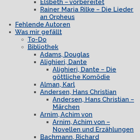
Elsbeth – vorbereitet
Rainer Maria Rilke – Die Lieder
an Orpheus
Fehlende Autoren
Was mir gefällt
To-Do
Bibliothek
Adams, Douglas
Alighieri, Dante
Alighieri, Dante – Die
göttliche Komödie
Alman, Karl
Andersen, Hans Christian
Andersen, Hans Christian –
Märchen
Arnim, Achim von
Arnim, Achim von –
Novellen und Erzählungen
Bachmann, Richard