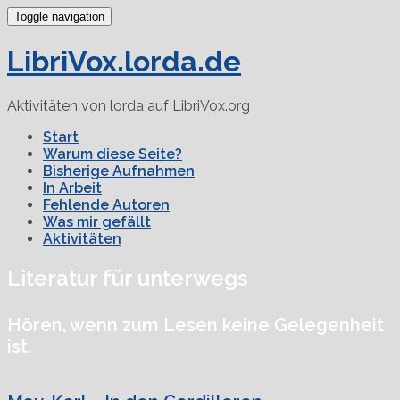
Toggle navigation
LibriVox.lorda.de
Aktivitäten von lorda auf LibriVox.org
Start
Warum diese Seite?
Bisherige Aufnahmen
In Arbeit
Fehlende Autoren
Was mir gefällt
Aktivitäten
Literatur für unterwegs
Hören, wenn zum Lesen keine Gelegenheit
ist.