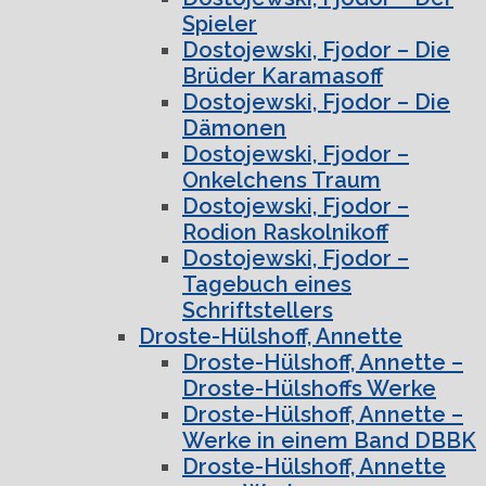
Spieler
Dostojewski, Fjodor – Die
Brüder Karamasoff
Dostojewski, Fjodor – Die
Dämonen
Dostojewski, Fjodor –
Onkelchens Traum
Dostojewski, Fjodor –
Rodion Raskolnikoff
Dostojewski, Fjodor –
Tagebuch eines
Schriftstellers
Droste-Hülshoff, Annette
Droste-Hülshoff, Annette –
Droste-Hülshoffs Werke
Droste-Hülshoff, Annette –
Werke in einem Band DBBK
Droste-Hülshoff, Annette