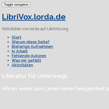
Toggle navigation
LibriVox.lorda.de
Aktivitäten von lorda auf LibriVox.org
Start
Warum diese Seite?
Bisherige Aufnahmen
In Arbeit
Fehlende Autoren
Was mir gefällt
Aktivitäten
Literatur für unterwegs
Hören, wenn zum Lesen keine Gelegenheit is