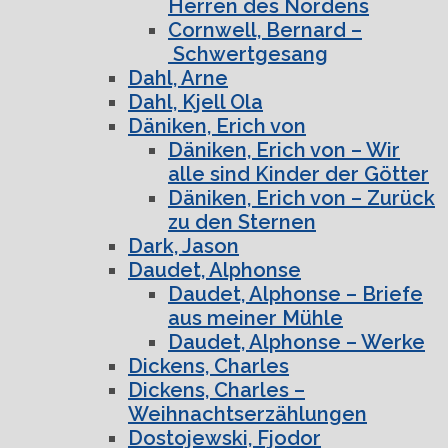
Herren des Nordens
Cornwell, Bernard –
Schwertgesang
Dahl, Arne
Dahl, Kjell Ola
Däniken, Erich von
Däniken, Erich von – Wir
alle sind Kinder der Götter
Däniken, Erich von – Zurück
zu den Sternen
Dark, Jason
Daudet, Alphonse
Daudet, Alphonse – Briefe
aus meiner Mühle
Daudet, Alphonse – Werke
Dickens, Charles
Dickens, Charles –
Weihnachtserzählungen
Dostojewski, Fjodor