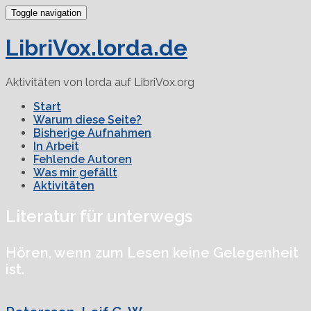
Toggle navigation
LibriVox.lorda.de
Aktivitäten von lorda auf LibriVox.org
Start
Warum diese Seite?
Bisherige Aufnahmen
In Arbeit
Fehlende Autoren
Was mir gefällt
Aktivitäten
Literatur für unterwegs
Hören, wenn zum Lesen keine Gelegenheit
ist.