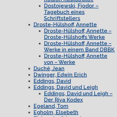
Dostojewski, Fjodor –
Tagebuch eines
Schriftstellers
Droste-Hülshoff, Annette
Droste-Hülshoff, Annette –
Droste-Hülshoffs Werke
Droste-Hülshoff, Annette –
Werke in einem Band DBBK
Droste-Hülshoff, Annette
von – Werke
Duché, Jean
Dwinger, Edwin Erich
Eddings, David
Eddings, David und Leigh
Eddings, David und Leigh –
Der Riva Kodex
Egeland, Tom
Egholm, Elsebeth