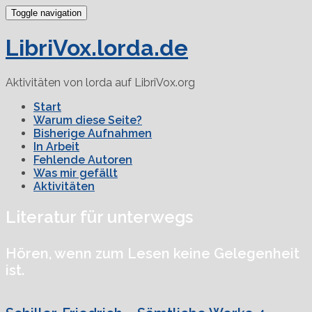
Toggle navigation
LibriVox.lorda.de
Aktivitäten von lorda auf LibriVox.org
Start
Warum diese Seite?
Bisherige Aufnahmen
In Arbeit
Fehlende Autoren
Was mir gefällt
Aktivitäten
Literatur für unterwegs
Hören, wenn zum Lesen keine Gelegenheit
ist.