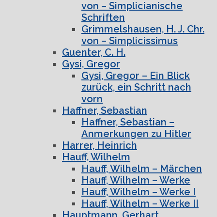
von – Simplicianische
Schriften
Grimmelshausen, H. J. Chr.
von – Simplicissimus
Guenter, C. H.
Gysi, Gregor
Gysi, Gregor – Ein Blick
zurück, ein Schritt nach
vorn
Haffner, Sebastian
Haffner, Sebastian –
Anmerkungen zu Hitler
Harrer, Heinrich
Hauff, Wilhelm
Hauff, Wilhelm – Märchen
Hauff, Wilhelm – Werke
Hauff, Wilhelm – Werke I
Hauff, Wilhelm – Werke II
Hauptmann, Gerhart