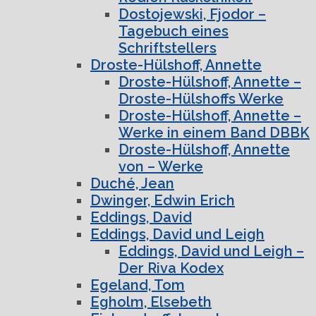
Dostojewski, Fjodor –
Tagebuch eines
Schriftstellers
Droste-Hülshoff, Annette
Droste-Hülshoff, Annette –
Droste-Hülshoffs Werke
Droste-Hülshoff, Annette –
Werke in einem Band DBBK
Droste-Hülshoff, Annette
von – Werke
Duché, Jean
Dwinger, Edwin Erich
Eddings, David
Eddings, David und Leigh
Eddings, David und Leigh –
Der Riva Kodex
Egeland, Tom
Egholm, Elsebeth