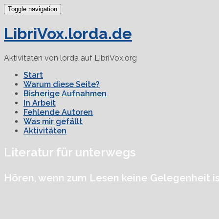
Toggle navigation
LibriVox.lorda.de
Aktivitäten von lorda auf LibriVox.org
Start
Warum diese Seite?
Bisherige Aufnahmen
In Arbeit
Fehlende Autoren
Was mir gefällt
Aktivitäten
Literatur für unterwegs
Hören, wenn zum Lesen keine Gelegenheit is