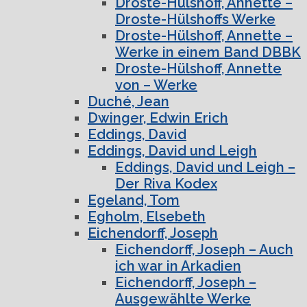
Droste-Hülshoff, Annette –
Droste-Hülshoffs Werke
Droste-Hülshoff, Annette –
Werke in einem Band DBBK
Droste-Hülshoff, Annette
von – Werke
Duché, Jean
Dwinger, Edwin Erich
Eddings, David
Eddings, David und Leigh
Eddings, David und Leigh –
Der Riva Kodex
Egeland, Tom
Egholm, Elsebeth
Eichendorff, Joseph
Eichendorff, Joseph – Auch
ich war in Arkadien
Eichendorff, Joseph –
Ausgewählte Werke