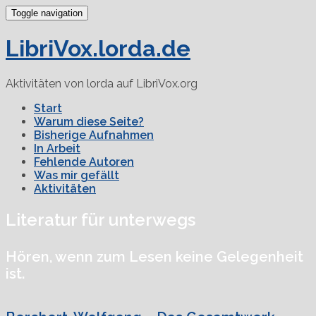
Toggle navigation
LibriVox.lorda.de
Aktivitäten von lorda auf LibriVox.org
Start
Warum diese Seite?
Bisherige Aufnahmen
In Arbeit
Fehlende Autoren
Was mir gefällt
Aktivitäten
Literatur für unterwegs
Hören, wenn zum Lesen keine Gelegenheit
ist.