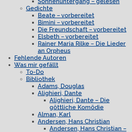
Sonnenuntergang – gelesen
Gedichte
Beate – vorbereitet
Bimini – vorbereitet
Die Freundschaft – vorbereitet
Elsbeth – vorbereitet
Rainer Maria Rilke – Die Lieder
an Orpheus
Fehlende Autoren
Was mir gefällt
To-Do
Bibliothek
Adams, Douglas
Alighieri, Dante
Alighieri, Dante – Die
göttliche Komödie
Alman, Karl
Andersen, Hans Christian
Andersen, Hans Christian –