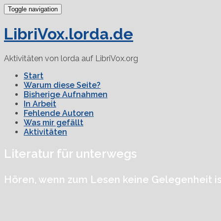
Toggle navigation
LibriVox.lorda.de
Aktivitäten von lorda auf LibriVox.org
Start
Warum diese Seite?
Bisherige Aufnahmen
In Arbeit
Fehlende Autoren
Was mir gefällt
Aktivitäten
Literatur für unterwegs
Hören, wenn zum Lesen keine Gelegenheit is