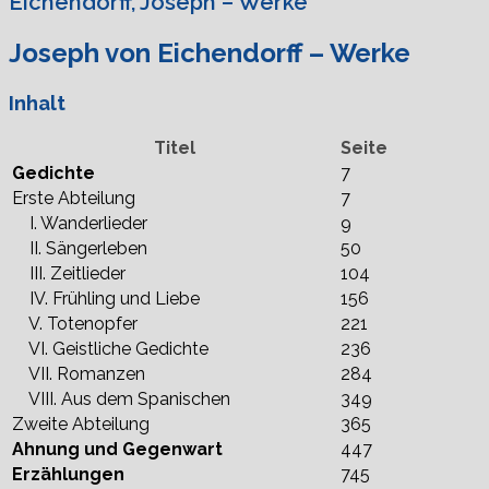
Eichendorff, Joseph – Werke
Joseph von Eichendorff – Werke
Inhalt
Titel
Seite
Gedichte
7
Erste Abteilung
7
I. Wanderlieder
9
II. Sängerleben
50
III. Zeitlieder
104
IV. Frühling und Liebe
156
V. Totenopfer
221
VI. Geistliche Gedichte
236
VII. Romanzen
284
VIII. Aus dem Spanischen
349
Zweite Abteilung
365
Ahnung und Gegenwart
447
Erzählungen
745