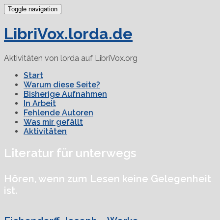
Toggle navigation
LibriVox.lorda.de
Aktivitäten von lorda auf LibriVox.org
Start
Warum diese Seite?
Bisherige Aufnahmen
In Arbeit
Fehlende Autoren
Was mir gefällt
Aktivitäten
Literatur für unterwegs
Hören, wenn zum Lesen keine Gelegenheit
ist.