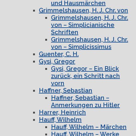
und Hausmärchen
Grimmelshausen, H. J. Chr. von
Grimmelshausen, H. J. Chr.
von – Simplicianische
Schriften
Grimmelshausen, H. J. Chr.
von – Simplicissimus
Guenter, C. H.
Gysi, Gregor
Gysi, Gregor – Ein Blick
zurück, ein Schritt nach
vorn
Haffner, Sebastian
Haffner, Sebastian –
Anmerkungen zu Hitler
Harrer, Heinrich
Hauff, Wilhelm
Hauff, Wilhelm – Märchen
Hauff, Wilhelm – Werke