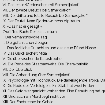
VI. Das erste Wiedersehen mit Ssmerdijakoff
VII. Der zweite Besuch bei Ssmerdjakoff
VIII. Der dritte und letzte Besuch bei Ssmerdjakoff
IX. Der Teufel. Iwan Fjodorowitschs Alptraum
X. »Das hat er gesagt!«
Zwölftes Buch: Der Justizirrtum
I. Der verhängnisvolle Tag
II. Die gefährlichen Zeugen
III. Das ärztliche Gutachten und das neue Pfund Nüsse
IV. Das Glück lächelt Mitja
V. Die überraschende Katastrophe
VI. Die Rede des Staatsanwalts. Die Charakteristik
VII. Der Überblick
VIII. Die Abhandlung über Ssmerdjakoff
IX. Psychologie mit Hochdruck. Die daherjagende Troika. D
X. Die Rede des Verteidigers. Ein Stab hat zwei Enden
XI. Das Geld war garnicht vorhanden. Eine Beraubung hat g
XII. Und auch ein Mord liegt nicht vor
XIII. Der Ehebrecher im Geiste