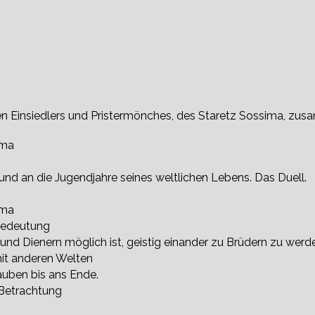
en Einsiedlers und Pristermönches, des Staretz Sossima, zu
ima
und an die Jugendjahre seines weltlichen Lebens. Das Duell.
ima
 Bedeutung
 und Dienern möglich ist, geistig einander zu Brüdern zu werd
mit anderen Welten
auben bis ans Ende.
 Betrachtung