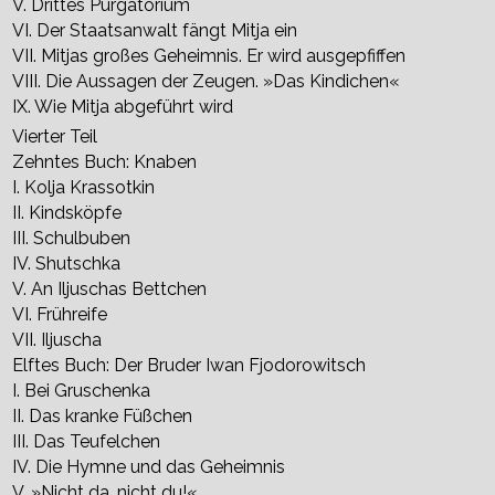
V. Drittes Purgatorium
VI. Der Staatsanwalt fängt Mitja ein
VII. Mitjas großes Geheimnis. Er wird ausgepfiffen
VIII. Die Aussagen der Zeugen. »Das Kindichen«
IX. Wie Mitja abgeführt wird
Vierter Teil
Zehntes Buch: Knaben
I. Kolja Krassotkin
II. Kindsköpfe
III. Schulbuben
IV. Shutschka
V. An Iljuschas Bettchen
VI. Frühreife
VII. Iljuscha
Elftes Buch: Der Bruder Iwan Fjodorowitsch
I. Bei Gruschenka
II. Das kranke Füßchen
III. Das Teufelchen
IV. Die Hymne und das Geheimnis
V. »Nicht da, nicht du!«