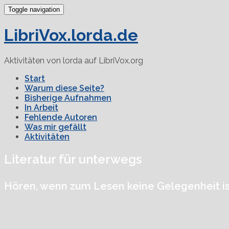
Toggle navigation
LibriVox.lorda.de
Aktivitäten von lorda auf LibriVox.org
Start
Warum diese Seite?
Bisherige Aufnahmen
In Arbeit
Fehlende Autoren
Was mir gefällt
Aktivitäten
Literatur für unterwegs
Hören, wenn zum Lesen keine Gelegenheit is