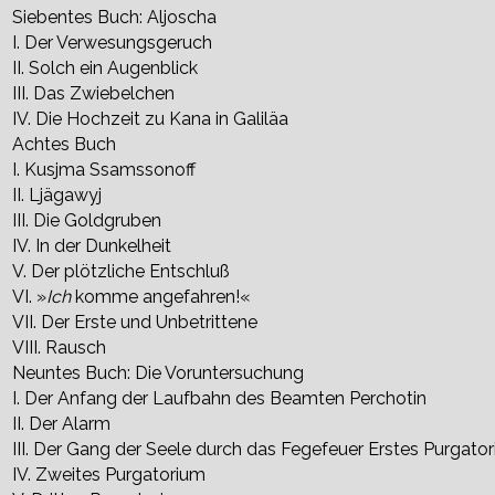
Siebentes Buch: Aljoscha
I. Der Verwesungsgeruch
II. Solch ein Augenblick
III. Das Zwiebelchen
IV. Die Hochzeit zu Kana in Galiläa
Achtes Buch
I. Kusjma Ssamssonoff
II. Ljägawyj
III. Die Goldgruben
IV. In der Dunkelheit
V. Der plötzliche Entschluß
VI. »
Ich
komme angefahren!«
VII. Der Erste und Unbetrittene
VIII. Rausch
Neuntes Buch: Die Voruntersuchung
I. Der Anfang der Laufbahn des Beamten Perchotin
II. Der Alarm
III. Der Gang der Seele durch das Fegefeuer Erstes Purgato
IV. Zweites Purgatorium