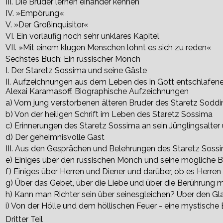
III. Die Brüder lernen einander kennen
IV. »Empörung«
V. »Der Großinquisitor«
VI. Ein vorläufig noch sehr unklares Kapitel
VII. »Mit einem klugen Menschen lohnt es sich zu reden«
Sechstes Buch: Ein russischer Mönch
I. Der Staretz Sossima und seine Gäste
II. Aufzeichnungen aus dem Leben des in Gott entschlafen
Alexai Karamasoff. Biographische Aufzeichnungen
a) Vom jung verstorbenen älteren Bruder des Staretz Sodd
b) Von der heiligen Schrift im Leben des Staretz Sossima
c) Erinnerungen des Staretz Sossima an sein Jünglingsalter 
d) Der geheimnisvolle Gast
III. Aus den Gesprächen und Belehrungen des Staretz Soss
e) Einiges über den russischen Mönch und seine mögliche
f) Einiges über Herren und Diener und darüber, ob es Herren
g) Über das Gebet, über die Liebe und über die Berührung 
h) Kann man Richter sein über seinesgleichen? Über den Gl
i) Von der Hölle und dem höllischen Feuer - eine mystische
Dritter Teil