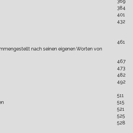
369
384
401
432
461
sammengestellt nach seinen eigenen Worten von
467
473
482
492
511
en
515
521
525
528