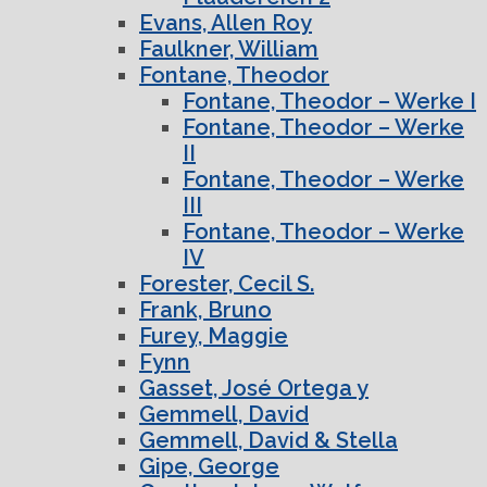
Evans, Allen Roy
Faulkner, William
Fontane, Theodor
Fontane, Theodor – Werke I
Fontane, Theodor – Werke
II
Fontane, Theodor – Werke
III
Fontane, Theodor – Werke
IV
Forester, Cecil S.
Frank, Bruno
Furey, Maggie
Fynn
Gasset, José Ortega y
Gemmell, David
Gemmell, David & Stella
Gipe, George