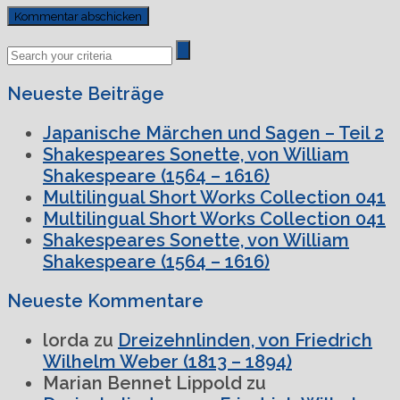
Previous
Next
Post
Post
Neueste Beiträge
Japanische Märchen und Sagen – Teil 2
Shakespeares Sonette, von William
Shakespeare (1564 – 1616)
Multilingual Short Works Collection 041
Multilingual Short Works Collection 041
Shakespeares Sonette, von William
Shakespeare (1564 – 1616)
Neueste Kommentare
lorda
zu
Dreizehnlinden, von Friedrich
Wilhelm Weber (1813 – 1894)
Marian Bennet Lippold
zu