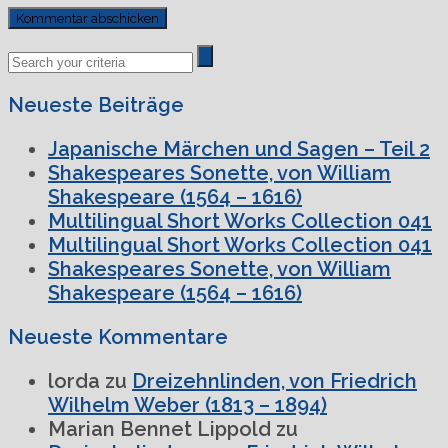
Previous
Next
Post
Post
Neueste Beiträge
Japanische Märchen und Sagen – Teil 2
Shakespeares Sonette, von William
Shakespeare (1564 – 1616)
Multilingual Short Works Collection 041
Multilingual Short Works Collection 041
Shakespeares Sonette, von William
Shakespeare (1564 – 1616)
Neueste Kommentare
lorda
zu
Dreizehnlinden, von Friedrich
Wilhelm Weber (1813 – 1894)
Marian Bennet Lippold
zu