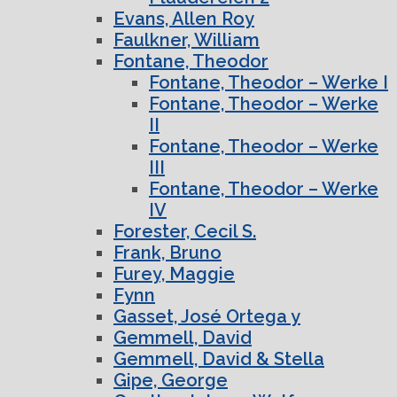
Evans, Allen Roy
Faulkner, William
Fontane, Theodor
Fontane, Theodor – Werke I
Fontane, Theodor – Werke
II
Fontane, Theodor – Werke
III
Fontane, Theodor – Werke
IV
Forester, Cecil S.
Frank, Bruno
Furey, Maggie
Fynn
Gasset, José Ortega y
Gemmell, David
Gemmell, David & Stella
Gipe, George