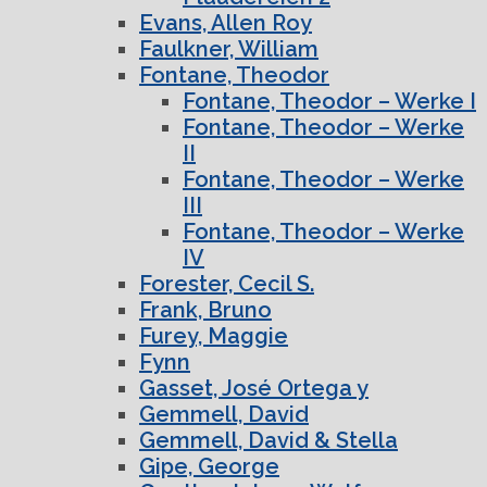
Evans, Allen Roy
Faulkner, William
Fontane, Theodor
Fontane, Theodor – Werke I
Fontane, Theodor – Werke
II
Fontane, Theodor – Werke
III
Fontane, Theodor – Werke
IV
Forester, Cecil S.
Frank, Bruno
Furey, Maggie
Fynn
Gasset, José Ortega y
Gemmell, David
Gemmell, David & Stella
Gipe, George