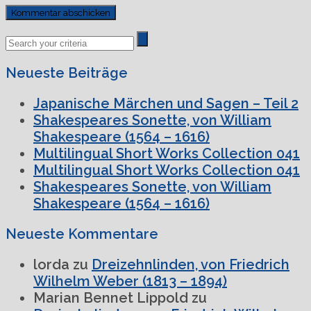
Previous
Next
Post
Post
Neueste Beiträge
Japanische Märchen und Sagen – Teil 2
Shakespeares Sonette, von William
Shakespeare (1564 – 1616)
Multilingual Short Works Collection 041
Multilingual Short Works Collection 041
Shakespeares Sonette, von William
Shakespeare (1564 – 1616)
Neueste Kommentare
lorda
zu
Dreizehnlinden, von Friedrich
Wilhelm Weber (1813 – 1894)
Marian Bennet Lippold
zu