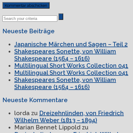
Previous
Next
Post
Post
Neueste Beiträge
Japanische Märchen und Sagen – Teil 2
Shakespeares Sonette, von William
Shakespeare (1564 – 1616)
Multilingual Short Works Collection 041
Multilingual Short Works Collection 041
Shakespeares Sonette, von William
Shakespeare (1564 – 1616)
Neueste Kommentare
lorda
zu
Dreizehnlinden, von Friedrich
Wilhelm Weber (1813 – 1894)
Marian Bennet Lippold
zu