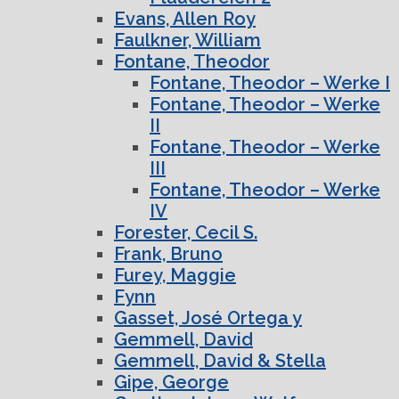
Evans, Allen Roy
Faulkner, William
Fontane, Theodor
Fontane, Theodor – Werke I
Fontane, Theodor – Werke
II
Fontane, Theodor – Werke
III
Fontane, Theodor – Werke
IV
Forester, Cecil S.
Frank, Bruno
Furey, Maggie
Fynn
Gasset, José Ortega y
Gemmell, David
Gemmell, David & Stella
Gipe, George