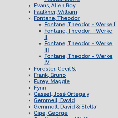
Evans, Allen Roy
Faulkner, William
Fontane, Theodor
Fontane, Theodor – Werke I
Fontane, Theodor – Werke
II
Fontane, Theodor – Werke
III
Fontane, Theodor – Werke
IV
Forester, Cecil S.
Frank, Bruno
Furey, Maggie
Fynn
Gasset, José Ortega y
Gemmell, David
Gemmell, David & Stella
Gipe, George