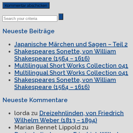
Previous
Next
Post
Post
Neueste Beiträge
Japanische Märchen und Sagen – Teil 2
Shakespeares Sonette, von William
Shakespeare (1564 – 1616)
Multilingual Short Works Collection 041
Multilingual Short Works Collection 041
Shakespeares Sonette, von William
Shakespeare (1564 – 1616)
Neueste Kommentare
lorda
zu
Dreizehnlinden, von Friedrich
Wilhelm Weber (1813 – 1894)
Marian Bennet Lippold
zu