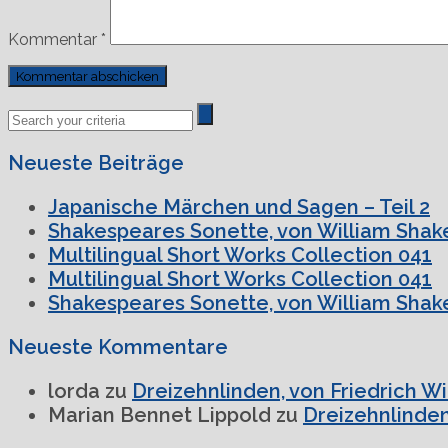
Kommentar
*
Previous
Next
Post
Post
Neueste Beiträge
Japanische Märchen und Sagen – Teil 2
Shakespeares Sonette, von William Shake
Multilingual Short Works Collection 041
Multilingual Short Works Collection 041
Shakespeares Sonette, von William Shake
Neueste Kommentare
lorda
zu
Dreizehnlinden, von Friedrich W
Marian Bennet Lippold
zu
Dreizehnlinden