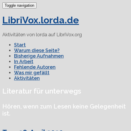
Toggle navigation
LibriVox.lorda.de
Aktivitäten von lorda auf LibriVox.org
Start
Warum diese Seite?
Bisherige Aufnahmen
In Arbeit
Fehlende Autoren
Was mir gefällt
Aktivitäten
Literatur für unterwegs
Hören, wenn zum Lesen keine Gelegenheit
ist.