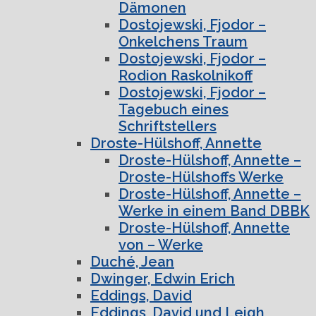
Dämonen
Dostojewski, Fjodor –
Onkelchens Traum
Dostojewski, Fjodor –
Rodion Raskolnikoff
Dostojewski, Fjodor –
Tagebuch eines
Schriftstellers
Droste-Hülshoff, Annette
Droste-Hülshoff, Annette –
Droste-Hülshoffs Werke
Droste-Hülshoff, Annette –
Werke in einem Band DBBK
Droste-Hülshoff, Annette
von – Werke
Duché, Jean
Dwinger, Edwin Erich
Eddings, David
Eddings, David und Leigh