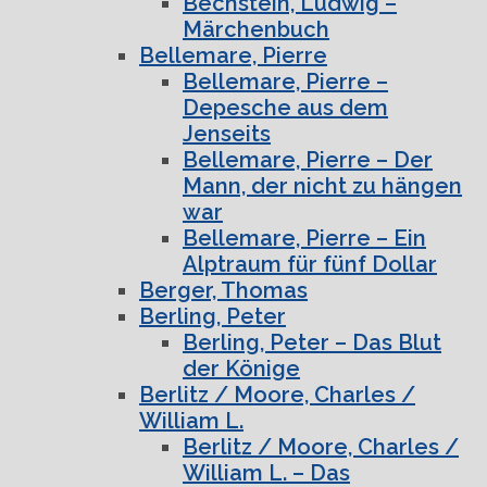
Bechstein, Ludwig –
Märchenbuch
Bellemare, Pierre
Bellemare, Pierre –
Depesche aus dem
Jenseits
Bellemare, Pierre – Der
Mann, der nicht zu hängen
war
Bellemare, Pierre – Ein
Alptraum für fünf Dollar
Berger, Thomas
Berling, Peter
Berling, Peter – Das Blut
der Könige
Berlitz / Moore, Charles /
William L.
Berlitz / Moore, Charles /
William L. – Das