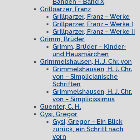
Bänden – Band X
Grillparzer, Franz
Grillparzer, Franz – Werke
Grillparzer, Franz – Werke I
Grillparzer, Franz – Werke II
Grimm, Brüder
Grimm, Brüder – Kinder-
und Hausmärchen
Grimmelshausen, H. J. Chr. von
Grimmelshausen, H. J. Chr.
von – Simplicianische
Schriften
Grimmelshausen, H. J. Chr.
von – Simplicissimus
Guenter, C. H.
Gysi, Gregor
Gysi, Gregor – Ein Blick
zurück, ein Schritt nach
vorn