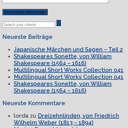
Previous
Next
Post
Post
Neueste Beiträge
Japanische Märchen und Sagen – Teil 2
Shakespeares Sonette, von William
Shakespeare (1564 – 1616)
Multilingual Short Works Collection 041
Multilingual Short Works Collection 041
Shakespeares Sonette, von William
Shakespeare (1564 – 1616)
Neueste Kommentare
lorda
zu
Dreizehnlinden, von Friedrich
Wilhelm Weber (1813 – 1894)