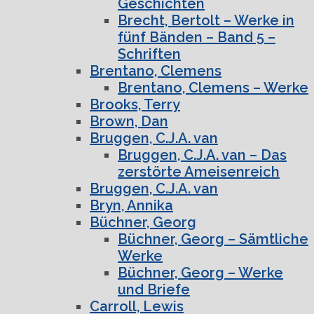
Geschichten
Brecht, Bertolt – Werke in
fünf Bänden – Band 5 –
Schriften
Brentano, Clemens
Brentano, Clemens – Werke
Brooks, Terry
Brown, Dan
Bruggen, C.J.A. van
Bruggen, C.J.A. van – Das
zerstörte Ameisenreich
Bruggen, C.J.A. van
Bryn, Annika
Büchner, Georg
Büchner, Georg – Sämtliche
Werke
Büchner, Georg – Werke
und Briefe
Carroll, Lewis