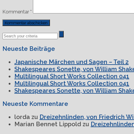
Kommentar
*
Previous
Next
Post
Post
Neueste Beiträge
Japanische Märchen und Sagen – Teil 2
Shakespeares Sonette, von William Shake
Multilingual Short Works Collection 041
Multilingual Short Works Collection 041
Shakespeares Sonette, von William Shake
Neueste Kommentare
lorda
zu
Dreizehnlinden, von Friedrich W
Marian Bennet Lippold
zu
Dreizehnlinden