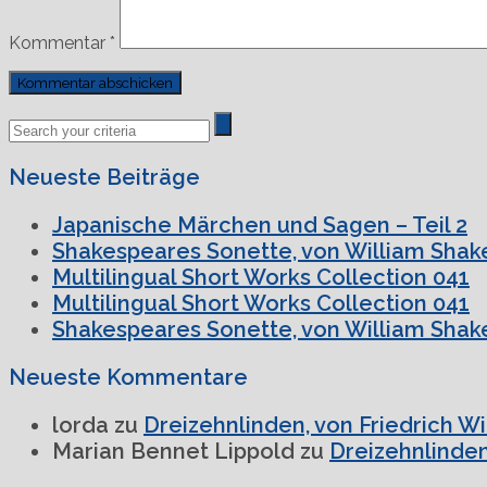
Kommentar
*
Previous
Next
Post
Post
Neueste Beiträge
Japanische Märchen und Sagen – Teil 2
Shakespeares Sonette, von William Shake
Multilingual Short Works Collection 041
Multilingual Short Works Collection 041
Shakespeares Sonette, von William Shake
Neueste Kommentare
lorda
zu
Dreizehnlinden, von Friedrich W
Marian Bennet Lippold
zu
Dreizehnlinden