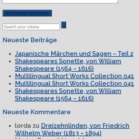
Previous
Next
Post
Post
Neueste Beiträge
Japanische Märchen und Sagen – Teil 2
Shakespeares Sonette, von William
Shakespeare (1564 – 1616)
Multilingual Short Works Collection 041
Multilingual Short Works Collection 041
Shakespeares Sonette, von William
Shakespeare (1564 – 1616)
Neueste Kommentare
lorda
zu
Dreizehnlinden, von Friedrich
Wilhelm Weber (1813 – 1894)