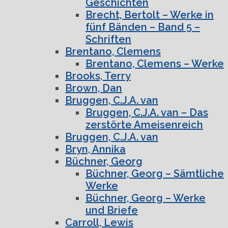
Geschichten
Brecht, Bertolt – Werke in
fünf Bänden – Band 5 –
Schriften
Brentano, Clemens
Brentano, Clemens – Werke
Brooks, Terry
Brown, Dan
Bruggen, C.J.A. van
Bruggen, C.J.A. van – Das
zerstörte Ameisenreich
Bruggen, C.J.A. van
Bryn, Annika
Büchner, Georg
Büchner, Georg – Sämtliche
Werke
Büchner, Georg – Werke
und Briefe
Carroll, Lewis