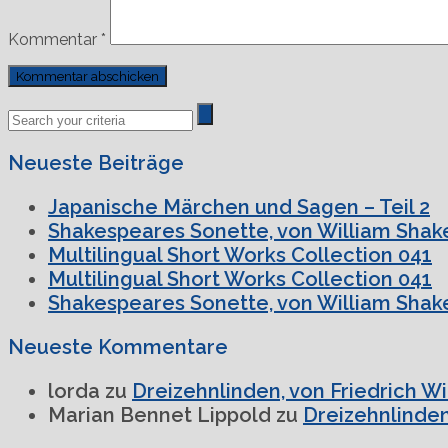
Kommentar
*
Previous
Next
Post
Post
Neueste Beiträge
Japanische Märchen und Sagen – Teil 2
Shakespeares Sonette, von William Shake
Multilingual Short Works Collection 041
Multilingual Short Works Collection 041
Shakespeares Sonette, von William Shake
Neueste Kommentare
lorda
zu
Dreizehnlinden, von Friedrich W
Marian Bennet Lippold
zu
Dreizehnlinden