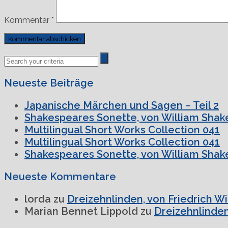
Kommentar
*
Previous
Next
Post
Post
Neueste Beiträge
Japanische Märchen und Sagen – Teil 2
Shakespeares Sonette, von William Shake
Multilingual Short Works Collection 041
Multilingual Short Works Collection 041
Shakespeares Sonette, von William Shake
Neueste Kommentare
lorda
zu
Dreizehnlinden, von Friedrich W
Marian Bennet Lippold
zu
Dreizehnlinden