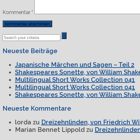
Kommentar
*
Previous
Next
Post
Post
Neueste Beiträge
Japanische Märchen und Sagen – Teil 2
Shakespeares Sonette, von William Shake
Multilingual Short Works Collection 041
Multilingual Short Works Collection 041
Shakespeares Sonette, von William Shake
Neueste Kommentare
lorda
zu
Dreizehnlinden, von Friedrich W
Marian Bennet Lippold
zu
Dreizehnlinden