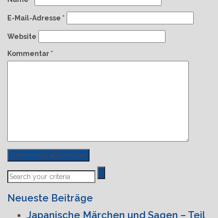
E-Mail-Adresse
*
Website
Kommentar
*
Previous
Next
Post
Post
Neueste Beiträge
Japanische Märchen und Sagen – Teil