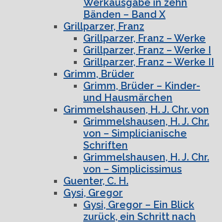
Werkausgabe in zehn
Bänden – Band X
Grillparzer, Franz
Grillparzer, Franz – Werke
Grillparzer, Franz – Werke I
Grillparzer, Franz – Werke II
Grimm, Brüder
Grimm, Brüder – Kinder-
und Hausmärchen
Grimmelshausen, H. J. Chr. von
Grimmelshausen, H. J. Chr.
von – Simplicianische
Schriften
Grimmelshausen, H. J. Chr.
von – Simplicissimus
Guenter, C. H.
Gysi, Gregor
Gysi, Gregor – Ein Blick
zurück, ein Schritt nach