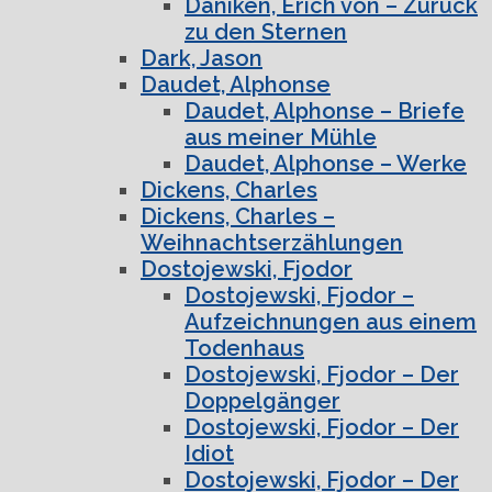
Däniken, Erich von – Zurück
zu den Sternen
Dark, Jason
Daudet, Alphonse
Daudet, Alphonse – Briefe
aus meiner Mühle
Daudet, Alphonse – Werke
Dickens, Charles
Dickens, Charles –
Weihnachtserzählungen
Dostojewski, Fjodor
Dostojewski, Fjodor –
Aufzeichnungen aus einem
Todenhaus
Dostojewski, Fjodor – Der
Doppelgänger
Dostojewski, Fjodor – Der
Idiot
Dostojewski, Fjodor – Der