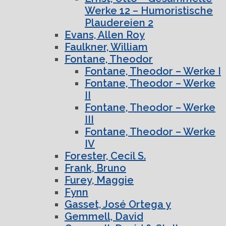
Werke 12 – Humoristische
Plaudereien 2
Evans, Allen Roy
Faulkner, William
Fontane, Theodor
Fontane, Theodor – Werke I
Fontane, Theodor – Werke
II
Fontane, Theodor – Werke
III
Fontane, Theodor – Werke
IV
Forester, Cecil S.
Frank, Bruno
Furey, Maggie
Fynn
Gasset, José Ortega y
Gemmell, David