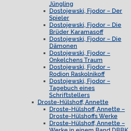
Jüngling
Dostojewski, Fjodor – Der
Spieler
Dostojewski, Fjodor – Die
Brüder Karamasoff
Dostojewski, Fjodor – Die
Dämonen
Dostojewski, Fjodor –
Onkelchens Traum
Dostojewski, Fjodor –
Rodion Raskolnikoff
Dostojewski, Fjodor –
Tagebuch eines
Schriftstellers
Droste-Hülshoff, Annette
Droste-Hülshoff, Annette –
Droste-Hülshoffs Werke
Droste-Hülshoff, Annette –
Werke in einem Band DBBK