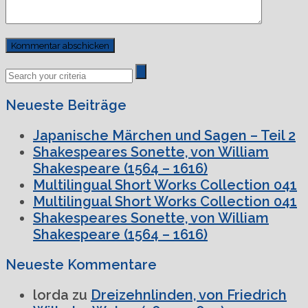
Previous
Next
Post
Post
Neueste Beiträge
Japanische Märchen und Sagen – Teil 2
Shakespeares Sonette, von William
Shakespeare (1564 – 1616)
Multilingual Short Works Collection 041
Multilingual Short Works Collection 041
Shakespeares Sonette, von William
Shakespeare (1564 – 1616)
Neueste Kommentare
lorda
zu
Dreizehnlinden, von Friedrich