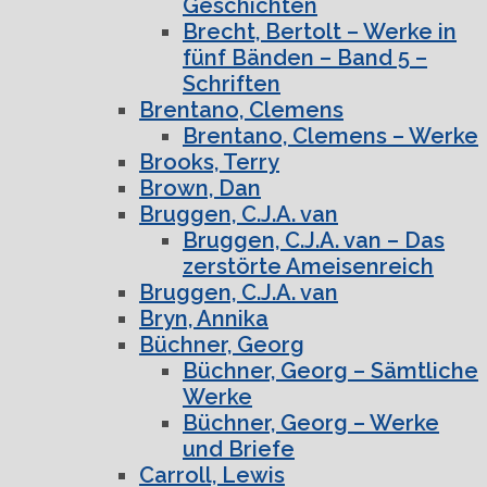
Geschichten
Brecht, Bertolt – Werke in
fünf Bänden – Band 5 –
Schriften
Brentano, Clemens
Brentano, Clemens – Werke
Brooks, Terry
Brown, Dan
Bruggen, C.J.A. van
Bruggen, C.J.A. van – Das
zerstörte Ameisenreich
Bruggen, C.J.A. van
Bryn, Annika
Büchner, Georg
Büchner, Georg – Sämtliche
Werke
Büchner, Georg – Werke
und Briefe
Carroll, Lewis