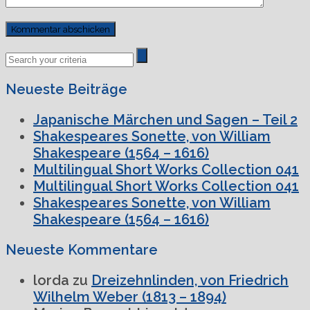
Previous
Next
Post
Post
Neueste Beiträge
Japanische Märchen und Sagen – Teil 2
Shakespeares Sonette, von William
Shakespeare (1564 – 1616)
Multilingual Short Works Collection 041
Multilingual Short Works Collection 041
Shakespeares Sonette, von William
Shakespeare (1564 – 1616)
Neueste Kommentare
lorda
zu
Dreizehnlinden, von Friedrich
Wilhelm Weber (1813 – 1894)