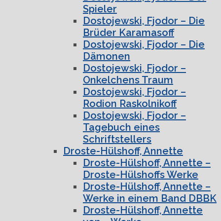
Spieler
Dostojewski, Fjodor – Die
Brüder Karamasoff
Dostojewski, Fjodor – Die
Dämonen
Dostojewski, Fjodor –
Onkelchens Traum
Dostojewski, Fjodor –
Rodion Raskolnikoff
Dostojewski, Fjodor –
Tagebuch eines
Schriftstellers
Droste-Hülshoff, Annette
Droste-Hülshoff, Annette –
Droste-Hülshoffs Werke
Droste-Hülshoff, Annette –
Werke in einem Band DBBK
Droste-Hülshoff, Annette