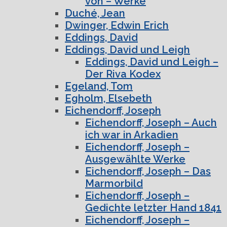
von – Werke
Duché, Jean
Dwinger, Edwin Erich
Eddings, David
Eddings, David und Leigh
Eddings, David und Leigh –
Der Riva Kodex
Egeland, Tom
Egholm, Elsebeth
Eichendorff, Joseph
Eichendorff, Joseph – Auch
ich war in Arkadien
Eichendorff, Joseph –
Ausgewählte Werke
Eichendorff, Joseph – Das
Marmorbild
Eichendorff, Joseph –
Gedichte letzter Hand 1841
Eichendorff, Joseph –