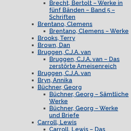
Brecht, Bertolt – Werke in
fünf Bänden – Band 5 –
Schriften
Brentano, Clemens
Brentano, Clemens – Werke
Brooks, Terry
Brown, Dan
Bruggen, C.J.A. van
Bruggen, C.J.A. van – Das
zerstörte Ameisenreich
Bruggen, C.J.A. van
Bryn, Annika
Büchner, Georg
Büchner, Georg – Sämtliche
Werke
Büchner, Georg – Werke
und Briefe
Carroll, Lewis
Carroll, Lewis – Das