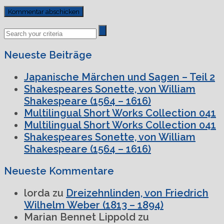
Previous
Next
Post
Post
Neueste Beiträge
Japanische Märchen und Sagen – Teil 2
Shakespeares Sonette, von William
Shakespeare (1564 – 1616)
Multilingual Short Works Collection 041
Multilingual Short Works Collection 041
Shakespeares Sonette, von William
Shakespeare (1564 – 1616)
Neueste Kommentare
lorda
zu
Dreizehnlinden, von Friedrich
Wilhelm Weber (1813 – 1894)
Marian Bennet Lippold
zu