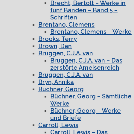
Brecht, Bertolt – Werke in
fünf Bänden – Band 5 –
Schriften
Brentano, Clemens
Brentano, Clemens – Werke
Brooks, Terry
Brown, Dan
Bruggen, C.J.A. van
Bruggen, C.J.A. van – Das
zerstörte Ameisenreich
Bruggen, C.J.A. van
Bryn, Annika
Büchner, Georg
Büchner, Georg – Sämtliche
Werke
Büchner, Georg – Werke
und Briefe
Carroll, Lewis
Carroll, Lewis – Das