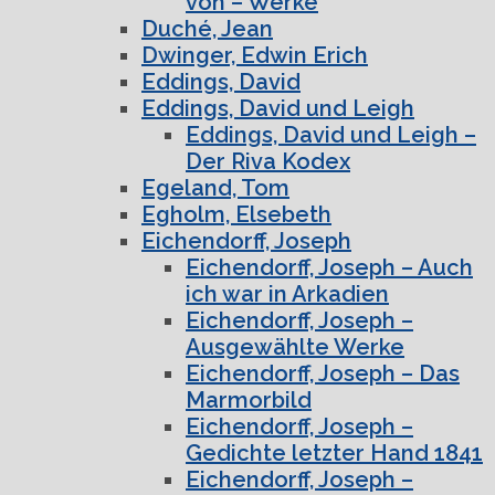
von – Werke
Duché, Jean
Dwinger, Edwin Erich
Eddings, David
Eddings, David und Leigh
Eddings, David und Leigh –
Der Riva Kodex
Egeland, Tom
Egholm, Elsebeth
Eichendorff, Joseph
Eichendorff, Joseph – Auch
ich war in Arkadien
Eichendorff, Joseph –
Ausgewählte Werke
Eichendorff, Joseph – Das
Marmorbild
Eichendorff, Joseph –
Gedichte letzter Hand 1841
Eichendorff, Joseph –