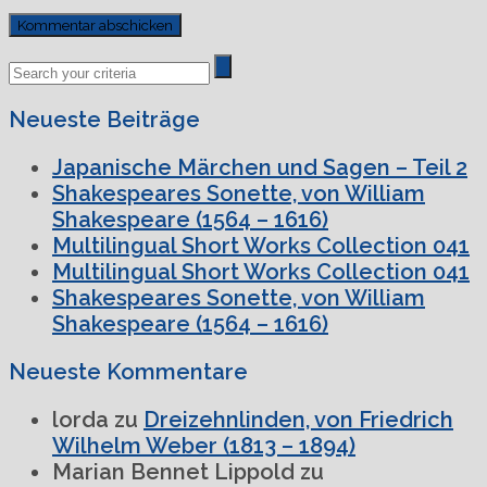
Previous
Next
Post
Post
Neueste Beiträge
Japanische Märchen und Sagen – Teil 2
Shakespeares Sonette, von William
Shakespeare (1564 – 1616)
Multilingual Short Works Collection 041
Multilingual Short Works Collection 041
Shakespeares Sonette, von William
Shakespeare (1564 – 1616)
Neueste Kommentare
lorda
zu
Dreizehnlinden, von Friedrich
Wilhelm Weber (1813 – 1894)
Marian Bennet Lippold
zu