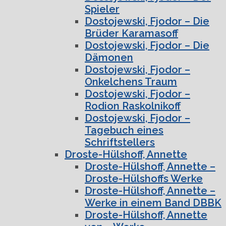
Spieler
Dostojewski, Fjodor – Die
Brüder Karamasoff
Dostojewski, Fjodor – Die
Dämonen
Dostojewski, Fjodor –
Onkelchens Traum
Dostojewski, Fjodor –
Rodion Raskolnikoff
Dostojewski, Fjodor –
Tagebuch eines
Schriftstellers
Droste-Hülshoff, Annette
Droste-Hülshoff, Annette –
Droste-Hülshoffs Werke
Droste-Hülshoff, Annette –
Werke in einem Band DBBK
Droste-Hülshoff, Annette