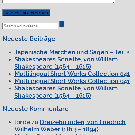
Previous
Next
Post
Post
Neueste Beiträge
Japanische Märchen und Sagen – Teil 2
Shakespeares Sonette, von William
Shakespeare (1564 – 1616)
Multilingual Short Works Collection 041
Multilingual Short Works Collection 041
Shakespeares Sonette, von William
Shakespeare (1564 – 1616)
Neueste Kommentare
lorda
zu
Dreizehnlinden, von Friedrich
Wilhelm Weber (1813 – 1894)