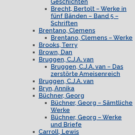
Geschichten
Brecht, Bertolt – Werke in
fünf Bänden – Band 5 –
Schriften
Brentano, Clemens
Brentano, Clemens – Werke
Brooks, Terry
Brown, Dan
Bruggen, C.J.A. van
Bruggen, C.J.A. van – Das
zerstörte Ameisenreich
Bruggen, C.J.A. van
Bryn, Annika
Büchner, Georg
Büchner, Georg – Sämtliche
Werke
Büchner, Georg – Werke
und Briefe
Carroll, Lewis