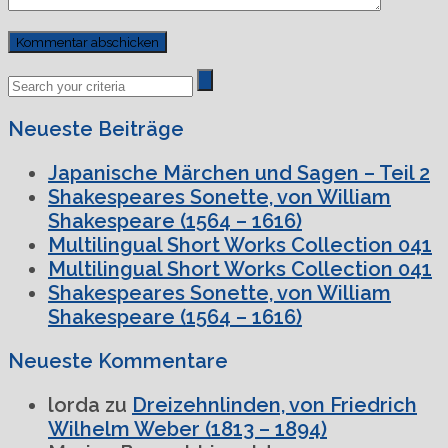
Previous
Next
Post
Post
Neueste Beiträge
Japanische Märchen und Sagen – Teil 2
Shakespeares Sonette, von William
Shakespeare (1564 – 1616)
Multilingual Short Works Collection 041
Multilingual Short Works Collection 041
Shakespeares Sonette, von William
Shakespeare (1564 – 1616)
Neueste Kommentare
lorda
zu
Dreizehnlinden, von Friedrich
Wilhelm Weber (1813 – 1894)