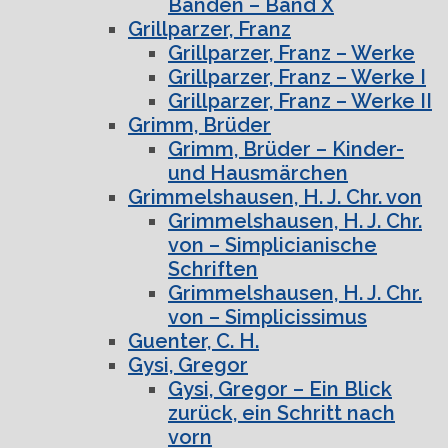
Bänden – Band X
Grillparzer, Franz
Grillparzer, Franz – Werke
Grillparzer, Franz – Werke I
Grillparzer, Franz – Werke II
Grimm, Brüder
Grimm, Brüder – Kinder-
und Hausmärchen
Grimmelshausen, H. J. Chr. von
Grimmelshausen, H. J. Chr.
von – Simplicianische
Schriften
Grimmelshausen, H. J. Chr.
von – Simplicissimus
Guenter, C. H.
Gysi, Gregor
Gysi, Gregor – Ein Blick
zurück, ein Schritt nach
vorn