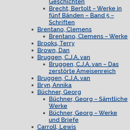
Geschichten
Brecht, Bertolt – Werke in
fünf Bänden – Band 5 –
Schriften
Brentano, Clemens
Brentano, Clemens – Werke
Brooks, Terry
Brown, Dan
Bruggen, C.J.A. van
Bruggen, C.J.A. van – Das
zerstörte Ameisenreich
Bruggen, C.J.A. van
Bryn, Annika
Büchner, Georg
Büchner, Georg – Sämtliche
Werke
Büchner, Georg – Werke
und Briefe
Carroll, Lewis