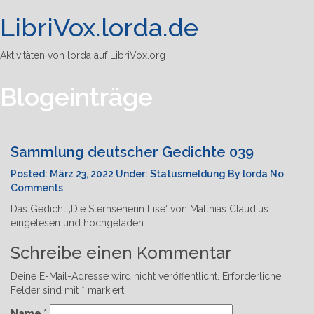
LibriVox.lorda.de
Tog
navi
Aktivitäten von lorda auf LibriVox.org
Blogeinträge
Sammlung deutscher Gedichte 039
Posted:
März 23, 2022
Under:
Statusmeldung
By
lorda
No
Comments
Das Gedicht ‚Die Sternseherin Lise‘ von Matthias Claudius
eingelesen und hochgeladen.
Schreibe einen Kommentar
Deine E-Mail-Adresse wird nicht veröffentlicht.
Erforderliche
Felder sind mit
*
markiert
Name
*