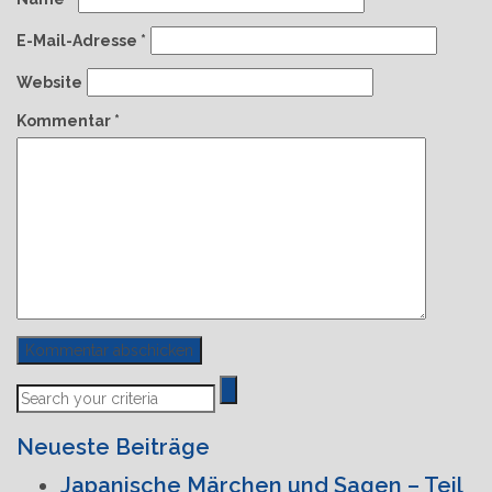
E-Mail-Adresse
*
Website
Kommentar
*
Previous
Next
Post
Post
Neueste Beiträge
Japanische Märchen und Sagen – Teil