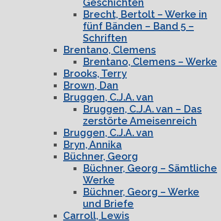
Geschichten
Brecht, Bertolt – Werke in
fünf Bänden – Band 5 –
Schriften
Brentano, Clemens
Brentano, Clemens – Werke
Brooks, Terry
Brown, Dan
Bruggen, C.J.A. van
Bruggen, C.J.A. van – Das
zerstörte Ameisenreich
Bruggen, C.J.A. van
Bryn, Annika
Büchner, Georg
Büchner, Georg – Sämtliche
Werke
Büchner, Georg – Werke
und Briefe
Carroll, Lewis