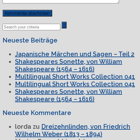
Previous
Next
Post
Post
Neueste Beiträge
Japanische Märchen und Sagen – Teil 2
Shakespeares Sonette, von William
Shakespeare (1564 – 1616)
Multilingual Short Works Collection 041
Multilingual Short Works Collection 041
Shakespeares Sonette, von William
Shakespeare (1564 – 1616)
Neueste Kommentare
lorda
zu
Dreizehnlinden, von Friedrich
Wilhelm Weber (1813 – 1894)