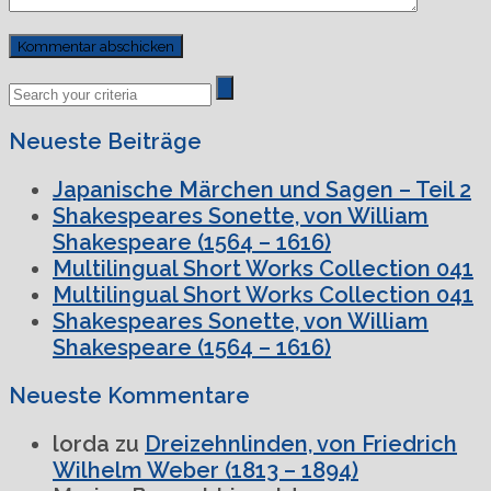
Previous
Next
Post
Post
Neueste Beiträge
Japanische Märchen und Sagen – Teil 2
Shakespeares Sonette, von William
Shakespeare (1564 – 1616)
Multilingual Short Works Collection 041
Multilingual Short Works Collection 041
Shakespeares Sonette, von William
Shakespeare (1564 – 1616)
Neueste Kommentare
lorda
zu
Dreizehnlinden, von Friedrich
Wilhelm Weber (1813 – 1894)