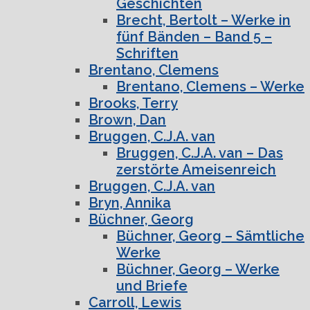
Geschichten
Brecht, Bertolt – Werke in
fünf Bänden – Band 5 –
Schriften
Brentano, Clemens
Brentano, Clemens – Werke
Brooks, Terry
Brown, Dan
Bruggen, C.J.A. van
Bruggen, C.J.A. van – Das
zerstörte Ameisenreich
Bruggen, C.J.A. van
Bryn, Annika
Büchner, Georg
Büchner, Georg – Sämtliche
Werke
Büchner, Georg – Werke
und Briefe
Carroll, Lewis