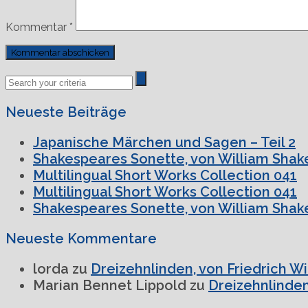
Kommentar
*
Previous
Next
Post
Post
Neueste Beiträge
Japanische Märchen und Sagen – Teil 2
Shakespeares Sonette, von William Shake
Multilingual Short Works Collection 041
Multilingual Short Works Collection 041
Shakespeares Sonette, von William Shake
Neueste Kommentare
lorda
zu
Dreizehnlinden, von Friedrich W
Marian Bennet Lippold
zu
Dreizehnlinden