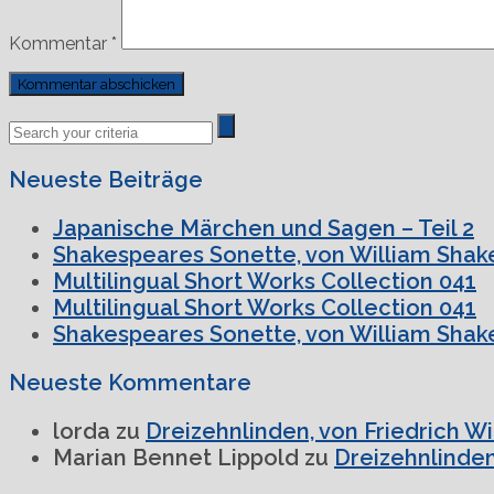
Kommentar
*
Previous
Next
Post
Post
Neueste Beiträge
Japanische Märchen und Sagen – Teil 2
Shakespeares Sonette, von William Shake
Multilingual Short Works Collection 041
Multilingual Short Works Collection 041
Shakespeares Sonette, von William Shake
Neueste Kommentare
lorda
zu
Dreizehnlinden, von Friedrich W
Marian Bennet Lippold
zu
Dreizehnlinden